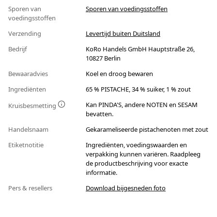
Sporen van
Sporen van voedingsstoffen
voedingsstoffen
Verzending
Levertijd buiten Duitsland
Bedrijf
KoRo Handels GmbH Hauptstraße 26,
10827 Berlin
Bewaaradvies
Koel en droog bewaren
Ingrediënten
65 % PISTACHE, 34 % suiker, 1 % zout
Kan PINDA'S, andere NOTEN en SESAM
Kruisbesmetting
bevatten.
Handelsnaam
Gekarameliseerde pistachenoten met zout
Etiketnotitie
Ingrediënten, voedingswaarden en
verpakking kunnen variëren. Raadpleeg
de productbeschrijving voor exacte
informatie.
Pers & resellers
Download bijgesneden foto