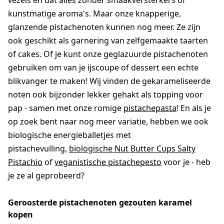
vezels en dat alles zonder smaakversterkers of
kunstmatige aroma's. Maar onze knapperige,
glanzende pistachenoten kunnen nog meer. Ze zijn
ook geschikt als garnering van zelfgemaakte taarten
of cakes. Of je kunt onze geglazuurde pistachenoten
gebruiken om van je ijscoupe of dessert een echte
blikvanger te maken! Wij vinden de gekarameliseerde
noten ook bijzonder lekker gehakt als topping voor
pap - samen met onze romige
pistachepasta
! En als je
op zoek bent naar nog meer variatie, hebben we ook
biologische energieballetjes met
pistachevulling,
biologische Nut Butter Cups Salty
Pistachio
of
veganistische pistachepesto
voor je - heb
je ze al geprobeerd?
Geroosterde pistachenoten gezouten karamel
kopen