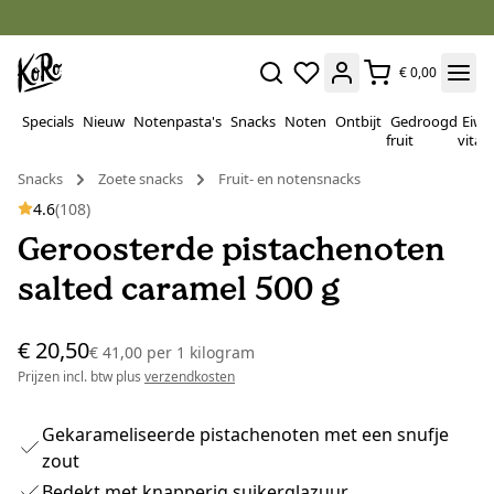
€ 0,00
Specials
Nieuw
Notenpasta's
Snacks
Noten
Ontbijt
Gedroogd
Eiwi
fruit
vitam
Snacks
Zoete snacks
Fruit- en notensnacks
4.6
(108)
Geroosterde pistachenoten
salted caramel 500 g
€ 20,50
€ 41,00
per
1 kilogram
Prijzen incl. btw plus
verzendkosten
Gekarameliseerde pistachenoten met een snufje
zout
Bedekt met knapperig suikerglazuur