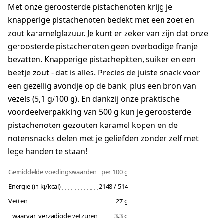
Met onze geroosterde pistachenoten krijg je
knapperige pistachenoten bedekt met een zoet en
zout karamelglazuur. Je kunt er zeker van zijn dat onze
geroosterde pistachenoten geen overbodige franje
bevatten. Knapperige pistachepitten, suiker en een
beetje zout - dat is alles. Precies de juiste snack voor
een gezellig avondje op de bank, plus een bron van
vezels (5,1 g/100 g). En dankzij onze praktische
voordeelverpakking van 500 g kun je geroosterde
pistachenoten gezouten karamel kopen en de
notensnacks delen met je geliefden zonder zelf met
lege handen te staan!
Gemiddelde voedingswaarden
per 100 g
Energie (in kj/kcal)
2148 / 514
Vetten
27 g
waarvan verzadigde vetzuren
3.3 g