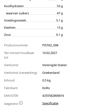
Koolhydraten
53 g
waarvan suikers
47 g
Voedingsvezels
5.1 g
Eiwitten
13 g
Zout
0.1 g
Productnummer
PISTAZ_008
Ten minste houdbaar
10.02.2027
tot
Herkomst
Verenigde Staten
Herkomst (verwerking)
Griekenland
Inhoud
0.5 kg
Fabrikant
KoRo
EAN/GTIN
4255582806816
Specificatie
Gegevens