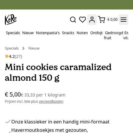
€ 0,00
Specials
Nieuw
Notenpasta's
Snacks
Noten
Ontbijt
Gedroogd
Eiwi
fruit
vitam
Specials
Nieuw
4.2
(27)
Mini cookies caramalized
almond 150 g
€ 5,00
€ 33,33
per
1 kilogram
Prijzen incl. btw plus
verzendkosten
Onze klassieker in een handig mini-formaat
Havermoutkoekjes met gezouten,