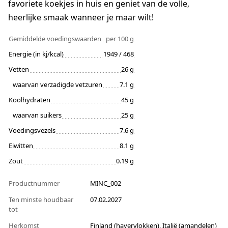
favoriete koekjes in huis en geniet van de volle,
heerlijke smaak wanneer je maar wilt!
Gemiddelde voedingswaarden
per 100 g
Energie (in kj/kcal)
1949 / 468
Vetten
26 g
waarvan verzadigde vetzuren
7.1 g
Koolhydraten
45 g
waarvan suikers
25 g
Voedingsvezels
7.6 g
Eiwitten
8.1 g
Zout
0.19 g
Productnummer
MINC_002
Ten minste houdbaar
07.02.2027
tot
Herkomst
Finland (havervlokken), Italië (amandelen)