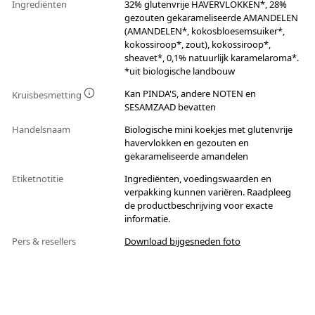
Ingrediënten
32% glutenvrije HAVERVLOKKEN*, 28%
gezouten gekarameliseerde AMANDELEN
(AMANDELEN*, kokosbloesemsuiker*,
kokossiroop*, zout), kokossiroop*,
sheavet*, 0,1% natuurlijk karamelaroma*.
*uit biologische landbouw
Kan PINDA'S, andere NOTEN en
Kruisbesmetting
SESAMZAAD bevatten
Handelsnaam
Biologische mini koekjes met glutenvrije
havervlokken en gezouten en
gekarameliseerde amandelen
Etiketnotitie
Ingrediënten, voedingswaarden en
verpakking kunnen variëren. Raadpleeg
de productbeschrijving voor exacte
informatie.
Pers & resellers
Download bijgesneden foto