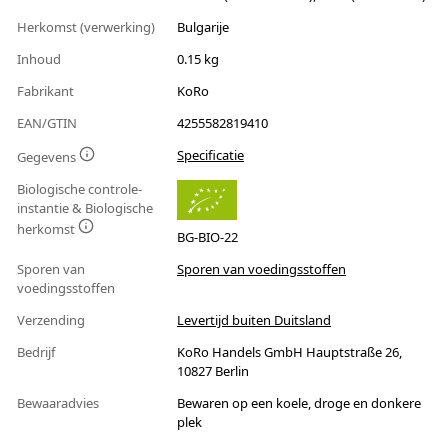
Herkomst (verwerking)
Bulgarije
Inhoud
0.15 kg
Fabrikant
KoRo
EAN/GTIN
4255582819410
Specificatie
Gegevens
Biologische controle-
instantie & Biologische
herkomst
BG-BIO-22
Sporen van
Sporen van voedingsstoffen
voedingsstoffen
Verzending
Levertijd buiten Duitsland
Bedrijf
KoRo Handels GmbH Hauptstraße 26,
10827 Berlin
Bewaaradvies
Bewaren op een koele, droge en donkere
plek