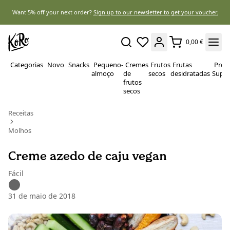
Want 5% off your next order?
Sign up to our newsletter to get your voucher.
0,00 €
Categorias
Novo
Snacks
Pequeno-
Cremes
Frutos
Frutas
Prote
almoço
de
secos
desidratadas
Super
frutos
secos
Receitas
Molhos
Creme azedo de caju vegan
Fácil
31 de maio de 2018