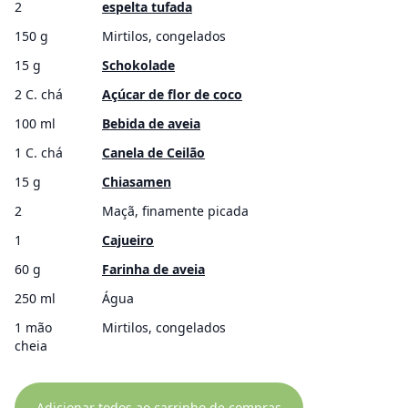
2
espelta tufada
150 g
Mirtilos, congelados
15 g
Schokolade
2 C. chá
Açúcar de flor de coco
100 ml
Bebida de aveia
1 C. chá
Canela de Ceilão
15 g
Chiasamen
2
Maçã, finamente picada
1
Cajueiro
60 g
Farinha de aveia
250 ml
Água
1 mão
Mirtilos, congelados
cheia
Adicionar todos ao carrinho de compras