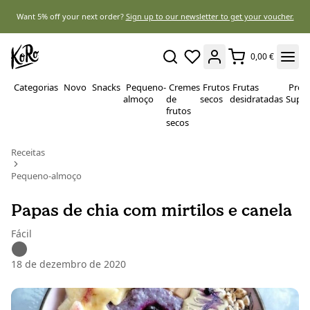
Want 5% off your next order?
Sign up to our newsletter to get your voucher.
0,00 €
Categorias
Novo
Snacks
Pequeno-
Cremes
Frutos
Frutas
Prote
almoço
de
secos
desidratadas
Super
frutos
secos
Receitas
Pequeno-almoço
Papas de chia com mirtilos e canela
Fácil
18 de dezembro de 2020