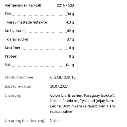
Värmevärde (i kj/kcal)
2216 / 533
Fett
34 g
varav mättade fettsyror
4.3 g
Kolhydrater
42 g
därav socker
37 g
Kostfiber
14 g
Protein
8 g
Salt
0.1 g
Produktnummer
CREME_028_T6
Bäst före-datum
30.07.2027
Ursprung
Colombia, Brasilien, Paraguay (socker);
Italien, Frankrike, Tyskland (olja); Sierra
Leone, Dominikanska republiken, Peru
(kakaopulver)
Ursprung (bearbetning)
Italien