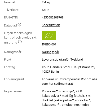
Innehåll
2.4 kg
Tillverkare
KoRo
EAN/GTIN
4255582809763
Specifikation
Datablad
Organ för ekologisk
kontroll och ekologiskt
ursprung
IT-BIO-007
Näringsspår
Näringsspår
Frakt
Leveranstid utanför Tyskland
Företag
KoRo Handels GmbH Hauptstraße 26,
10827 Berlin
Förvaringsråd
Förvaras i rumstemperatur. Rör om olja
som har sedimenterat
Ingredienser
Rörsocker*, solrosolja*, 27 %
kakaopulver* med låg fetthalt, 5 %
choklad (kakaopulver*, rörsocker*,
kakaosmör*), emulgeringsmedel: