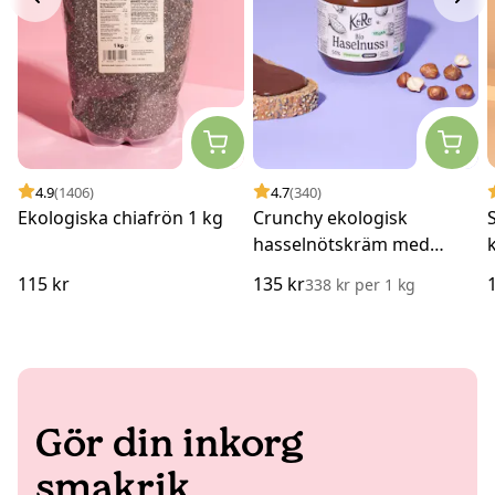
4.9
(1406)
4.7
(340)
Ekologiska chiafrön 1 kg
Crunchy ekologisk
hasselnötskräm med
kakao 400 g
115 kr
135 kr
338 kr
per
1 kg
Gör din inkorg
smakrik