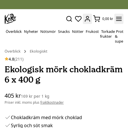
0,00 kr
Överblick
Nyheter
Nötsmör
Snacks
Nötter
Frukost
Torkade
Protei
frukter
&
superf
Överblick
Ekologiskt
4.8
(211)
Ekologisk mörk chokladkräm
6 x 400 g
405 kr
169 kr
per
1 kg
Priser inkl. moms plus
fraktkostnader
Chokladkräm med mörk choklad
Syrlig och söt smak