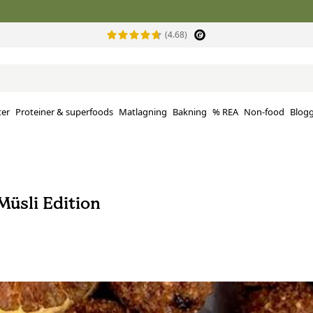
(4.68)
ter
Proteiner & superfoods
Matlagning
Bakning
% REA
Non-food
Blog
Müsli Edition