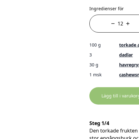
Ingredienser för
100 g
torkade 
3
dadlar
30 g
havregry
1 msk
cashews
Lägg till i varuko
Steg 1/4
Den torkade frukten m
stor engångsburk och