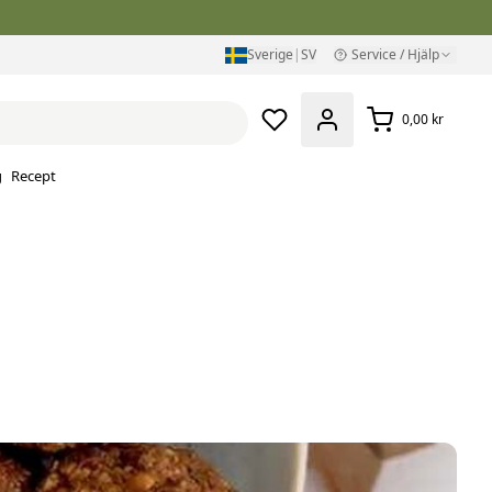
Sverige
|
SV
Service / Hjälp
0,00 kr
g
Recept