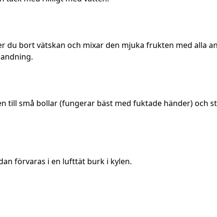
ler du bort vätskan och mixar den mjuka frukten med alla an
blandning.
till små bollar (fungerar bäst med fuktade händer) och ställ
an förvaras i en lufttät burk i kylen.