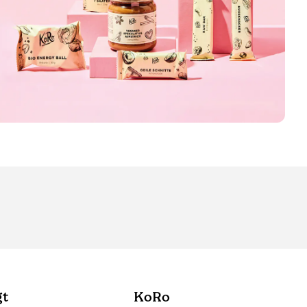
gt
KoRo