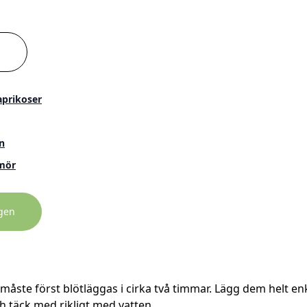
aprikoser
n
mör
rgen
åste först blötläggas i cirka två timmar. Lägg dem helt enkel
 täck med rikligt med vatten.