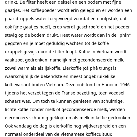
drinkt. De filter heeft een deksel en een bodem met fijne
gaatjes. Het koffiepoeder wordt erin gelegd en er worden een
paar druppels water toegevoegd voordat een hulpstuk, dat
ook fijne gaatjes heeft, erop wordt geschroefd en het poeder
stevig op de bodem drukt. Heet water wordt dan in de "phin"
gegoten en je moet geduldig wachten tot de koffie
druppelsgewijs door de filter loopt. Koffie in Vietnam wordt
vaak zoet gedronken, namelijk met gecondenseerde melk,
zowel warm als als ijskoffie. Eierkoffie (cà phê trứng) is
waarschijnlijk de bekendste en meest ongebruikelijke
koffievariant buiten Vietnam. Deze ontstond in Hanoi in 1946
tijdens het verzet tegen de Franse bezetting, toen voedsel
schaars was. Om toch te kunnen genieten van schuimige,
lichte koffie zonder melk of gecondenseerde melk, werden
eierdooiers schuimig geklopt en als melk in koffie gedronken.
Ook vandaag de dag is eierkoffie nog wijdverspreid en een
normaal onderdeel van de Vietnamese koffiecultuur.