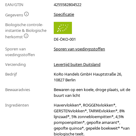
EAN/GTIN
4255582804522
Specificatie
Gegevens
Biologische controle-
instantie & Biologische
herkomst
DE-ÖKO-001
Sporen van
Sporen van voedingsstoffen
voedingsstoffen
Verzending
Levertijd buiten Duitsland
Bedrijf
KoRo Handels GmbH Hauptstraße 26,
10827 Berlin
Bewaaradvies
Bewaren op een koele, droge plaats, uit de
buurt van licht
Ingrediënten
Havervlokken*, ROGGENvlokken*,
GERSTENvlokken*, TARWEvlokken*, 8%
lijnzaad*, 5% zonnebloempitten*, 4,5%
pompoenpitten*, gepofte amarant*,
gepofte quinoa*, gepelde boekweit* *van
biologische teelt.