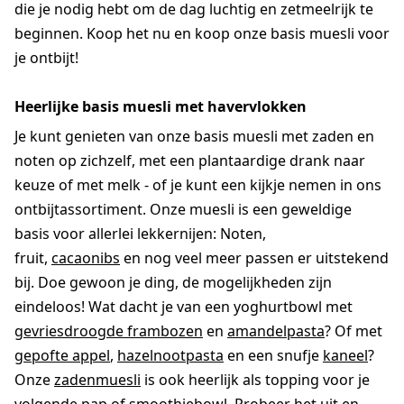
die je nodig hebt om de dag luchtig en zetmeelrijk te
beginnen. Koop het nu en koop onze basis muesli voor
je ontbijt!
Heerlijke basis muesli met havervlokken
Je kunt genieten van onze basis muesli met zaden en
noten op zichzelf, met een plantaardige drank naar
keuze of met melk - of je kunt een kijkje nemen in ons
ontbijtassortiment. Onze muesli is een geweldige
basis voor allerlei lekkernijen: Noten,
fruit,
cacaonibs
en nog veel meer passen er uitstekend
bij. Doe gewoon je ding, de mogelijkheden zijn
eindeloos! Wat dacht je van een yoghurtbowl met
gevriesdroogde frambozen
en
amandelpasta
? Of met
gepofte appel
,
hazelnootpasta
en een snufje
kaneel
?
Onze
zadenmuesli
is ook heerlijk als topping voor je