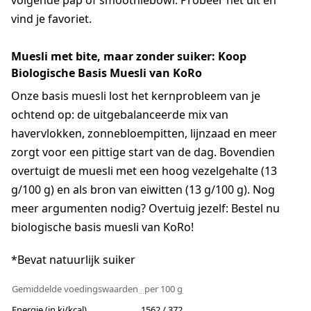
volgende pap of smoothiebowl. Probeer het uit en
vind je favoriet.
Muesli met bite, maar zonder suiker: Koop
Biologische Basis Muesli van KoRo
Onze basis muesli lost het kernprobleem van je
ochtend op: de uitgebalanceerde mix van
havervlokken, zonnebloempitten, lijnzaad en meer
zorgt voor een pittige start van de dag. Bovendien
overtuigt de muesli met een hoog vezelgehalte (13
g/100 g) en als bron van eiwitten (13 g/100 g). Nog
meer argumenten nodig? Overtuig jezelf: Bestel nu
biologische basis muesli van KoRo!
*Bevat natuurlijk suiker
Gemiddelde voedingswaarden
per 100 g
Energie (in kj/kcal)
1562 / 372