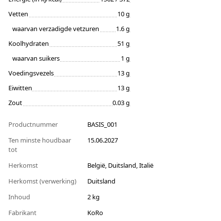
Vetten
10 g
waarvan verzadigde vetzuren
1.6 g
Koolhydraten
51 g
waarvan suikers
1 g
Voedingsvezels
13 g
Eiwitten
13 g
Zout
0.03 g
Productnummer
BASIS_001
Ten minste houdbaar
15.06.2027
tot
Herkomst
België, Duitsland, Italië
Herkomst (verwerking)
Duitsland
Inhoud
2 kg
Fabrikant
KoRo