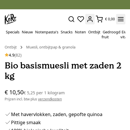
€ 0,00
Specials
Nieuw
Notenpasta's
Snacks
Noten
Ontbijt
Gedroogd
Eiwi
fruit
vitam
Ontbijt
Muesli, ontbijtpap & granola
4.9
(82)
Bio basismuesli met zaden 2
kg
€ 10,50
€ 5,25
per
1 kilogram
Prijzen incl. btw plus
verzendkosten
Met havervlokken, zaden, gepofte quinoa
Pittige smaak