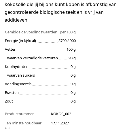
kokosolie die jij bij ons kunt kopen is afkomstig van
gecontroleerde biologische teelt en is vrij van
additieven.
Gemiddelde voedingswaarden
per 100 g
Energie (in kj/kcal)
3700 / 900
Vetten
100 g
waarvan verzadigde vetzuren
93 g
Koolhydraten
0 g
waarvan suikers
0 g
Voedingsvezels
0 g
Eiwitten
0 g
Zout
0 g
Productnummer
KOKOS_002
Ten minste houdbaar
17.11.2027
tot