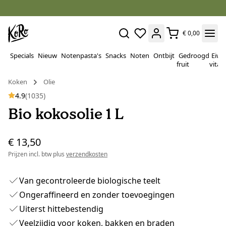
€ 0,00
Specials
Nieuw
Notenpasta's
Snacks
Noten
Ontbijt
Gedroogd
Eiwi
fruit
vitam
Koken
Olie
4.9
(1035)
Bio kokosolie 1 L
€ 13,50
Prijzen incl. btw plus
verzendkosten
Van gecontroleerde biologische teelt
Ongeraffineerd en zonder toevoegingen
Uiterst hittebestendig
Veelzijdig voor koken, bakken en braden