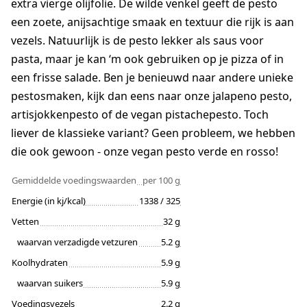
extra vierge olijfolie. De wilde venkel geeft de pesto
een zoete, anijsachtige smaak en textuur die rijk is aan
vezels. Natuurlijk is de pesto lekker als saus voor
pasta, maar je kan ‘m ook gebruiken op je pizza of in
een frisse salade. Ben je benieuwd naar andere unieke
pestosmaken, kijk dan eens naar onze jalapeno pesto,
artisjokkenpesto of de vegan pistachepesto. Toch
liever de klassieke variant? Geen probleem, we hebben
die ook gewoon - onze vegan pesto verde en rosso!
Gemiddelde voedingswaarden
per 100 g
Energie (in kj/kcal)
1338 / 325
Vetten
32 g
waarvan verzadigde vetzuren
5.2 g
Koolhydraten
5.9 g
waarvan suikers
5.9 g
Voedingsvezels
2.2 g