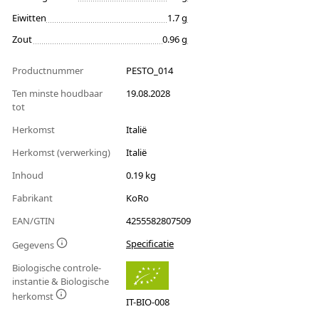
Eiwitten
1.7 g
Zout
0.96 g
Productnummer
PESTO_014
Ten minste houdbaar
19.08.2028
tot
Herkomst
Italië
Herkomst (verwerking)
Italië
Inhoud
0.19 kg
Fabrikant
KoRo
EAN/GTIN
4255582807509
Specificatie
Gegevens
Biologische controle-
instantie & Biologische
herkomst
IT-BIO-008