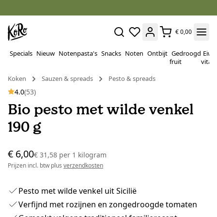
€ 0,00
Specials
Nieuw
Notenpasta's
Snacks
Noten
Ontbijt
Gedroogd
Eiwi
fruit
vitam
Koken
Sauzen & spreads
Pesto & spreads
4.0
(53)
Bio pesto met wilde venkel
190 g
€ 6,00
€ 31,58
per
1 kilogram
Prijzen incl. btw plus
verzendkosten
Pesto met wilde venkel uit Sicilië
Verfijnd met rozijnen en zongedroogde tomaten