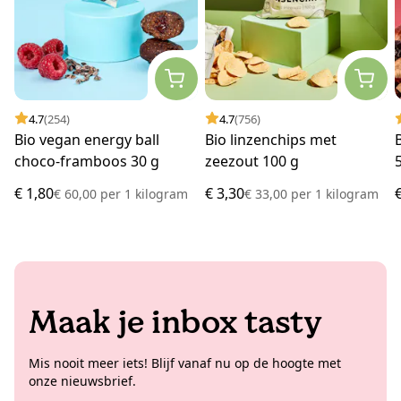
4.7
(254)
4.7
(756)
Bio vegan energy ball
Bio linzenchips met
choco-framboos 30 g
zeezout 100 g
€ 1,80
€ 3,30
€ 60,00
per
1 kilogram
€ 33,00
per
1 kilogram
Maak je inbox tasty
Mis nooit meer iets! Blijf vanaf nu op de hoogte met
onze nieuwsbrief.