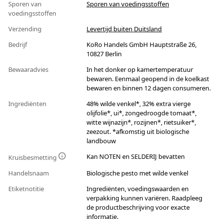
Sporen van
Sporen van voedingsstoffen
voedingsstoffen
Verzending
Levertijd buiten Duitsland
Bedrijf
KoRo Handels GmbH Hauptstraße 26,
10827 Berlin
Bewaaradvies
In het donker op kamertemperatuur
bewaren. Eenmaal geopend in de koelkast
bewaren en binnen 12 dagen consumeren.
Ingrediënten
48% wilde venkel*, 32% extra vierge
olijfolie*, ui*, zongedroogde tomaat*,
witte wijnazijn*, rozijnen*, rietsuiker*,
zeezout. *afkomstig uit biologische
landbouw
Kan NOTEN en SELDERIJ bevatten
Kruisbesmetting
Handelsnaam
Biologische pesto met wilde venkel
Etiketnotitie
Ingrediënten, voedingswaarden en
verpakking kunnen variëren. Raadpleeg
de productbeschrijving voor exacte
informatie.