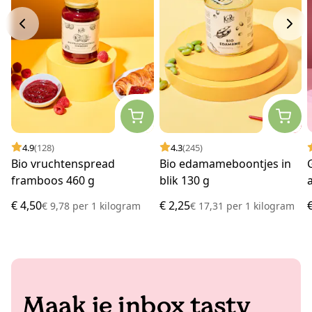
4.9
(128)
4.3
(245)
Bio vruchtenspread
Bio edamameboontjes in
framboos 460 g
blik 130 g
€ 4,50
€ 2,25
€ 9,78
per
1 kilogram
€ 17,31
per
1 kilogram
Maak je inbox tasty