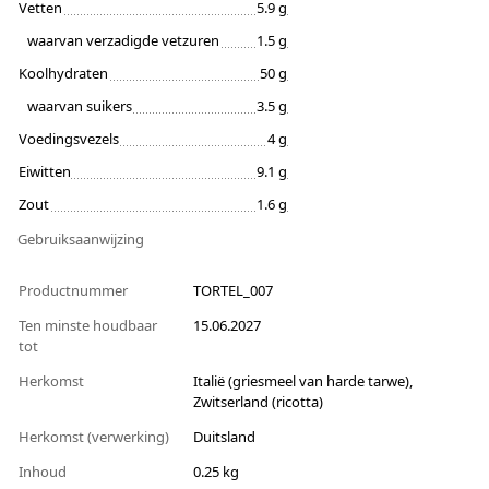
Vetten
5.9 g
waarvan verzadigde vetzuren
1.5 g
Koolhydraten
50 g
waarvan suikers
3.5 g
Voedingsvezels
4 g
Eiwitten
9.1 g
Zout
1.6 g
Gebruiksaanwijzing
Productnummer
TORTEL_007
Ten minste houdbaar
15.06.2027
tot
Herkomst
Italië (griesmeel van harde tarwe),
Zwitserland (ricotta)
Herkomst (verwerking)
Duitsland
Inhoud
0.25 kg