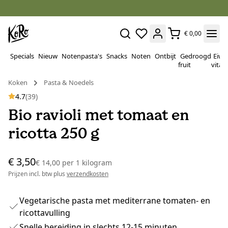
€ 0,00
Specials
Nieuw
Notenpasta's
Snacks
Noten
Ontbijt
Gedroogd
Eiwi
fruit
vitam
Koken
Pasta & Noedels
4.7
(39)
Bio ravioli met tomaat en
ricotta 250 g
€ 3,50
€ 14,00
per
1 kilogram
Prijzen incl. btw plus
verzendkosten
Vegetarische pasta met mediterrane tomaten- en
ricottavulling
Snelle bereiding in slechts 12-15 minuten