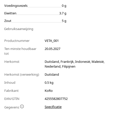
Voedingsvezels
0 g
Eiwitten
3.7 g
Zout
5 g
Gebruiksaanwijzing
Productnummer
VETA_001
Ten minste houdbaar
20.05.2027
tot
Herkomst
Duitsland, Frankrijk, Indonesië, Maleisië,
Nederland, Filipijnen
Herkomst (verwerking)
Duitsland
Inhoud
0.5 kg
Fabrikant
KoRo
EAN/GTIN
4255582807752
Specificatie
Gegevens