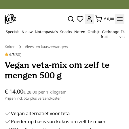
€ 0,00
Specials
Nieuw
Notenpasta's
Snacks
Noten
Ontbijt
Gedroogd
Eiwi
fruit
vitam
Koken
Vlees- en kaasvervangers
4.7
(80)
Vegan veta-mix om zelf te
mengen 500 g
€ 14,00
€ 28,00
per
1 kilogram
Prijzen incl. btw plus
verzendkosten
Vegan alternatief voor feta
Poeder op basis van kokos om zelf te mixen