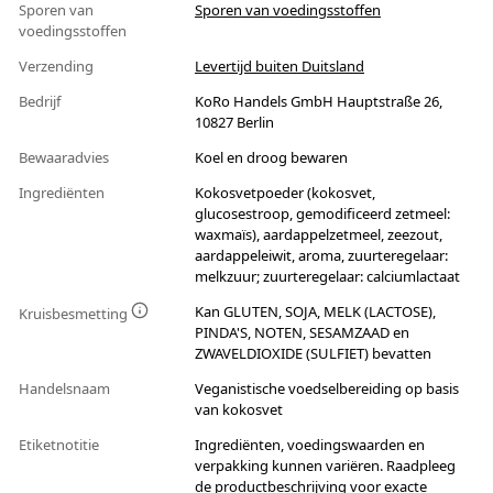
Sporen van
Sporen van voedingsstoffen
voedingsstoffen
Verzending
Levertijd buiten Duitsland
Bedrijf
KoRo Handels GmbH Hauptstraße 26,
10827 Berlin
Bewaaradvies
Koel en droog bewaren
Ingrediënten
Kokosvetpoeder (kokosvet,
glucosestroop, gemodificeerd zetmeel:
waxmaïs), aardappelzetmeel, zeezout,
aardappeleiwit, aroma, zuurteregelaar:
melkzuur; zuurteregelaar: calciumlactaat
Kan GLUTEN, SOJA, MELK (LACTOSE),
Kruisbesmetting
PINDA'S, NOTEN, SESAMZAAD en
ZWAVELDIOXIDE (SULFIET) bevatten
Handelsnaam
Veganistische voedselbereiding op basis
van kokosvet
Etiketnotitie
Ingrediënten, voedingswaarden en
verpakking kunnen variëren. Raadpleeg
de productbeschrijving voor exacte