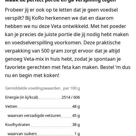
Probeer jij er ook op te letten dat je geen voedsel
verspilt? Bij KoRo herkennen we dat en daarom
hebben we nu deze Veta ontwikkeld. Met het poeder
kan je precies de juiste portie die jij nodig hebt maken
en voedselverspilling voorkomen. Deze praktische
verpakking van 500 gram zorgt ervoor dat je altijd
genoeg Veta-mix in huis hebt, zodat je spontaan je
favoriete gerechten met feta kan maken. Bestel ‘m dus
nu en begin met koken!
Gemiddelde voedingswaarden
per 100 g
Energie (in kj/kcal)
2514 / 606
Vetten
48 g
waarvan verzadigde vetzuren
45 g
Koolhydraten
38 g
waarvan suikers
1 g