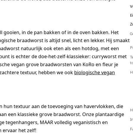
V
E
Z
l gooien, in de pan bakken of in de oven bakken. Het
G
gische braadworst is altijd snel, licht en lekker. Hij smaakt
P
raadworst natuurlijk ook eten als een hotdog, met een
nt is echter de doe-het-zelf-klassieker: curryworst met
T
t
gische vegan grove braadworsten van KoRo en fleur je
 zachtere textuur, hebben we ook
biologische vegan
H
 hun textuur aan de toevoeging van havervlokken, die
H
aan een klassieke grove braadworst. Onze plantaardige
I
ezige tegenhangers, MAAR volledig veganistisch en
F
 ervaar het zelf!