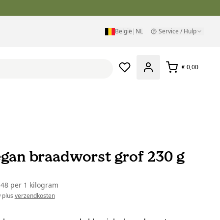
België
|
NL
Service / Hulp
€ 0,00
egan braadworst grof 230 g
,48
per
1 kilogram
w plus
verzendkosten