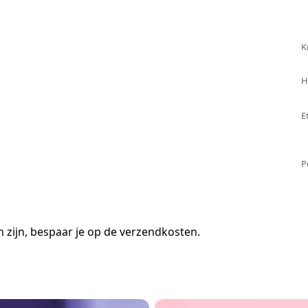
K
H
E
P
 zijn, bespaar je op de verzendkosten.