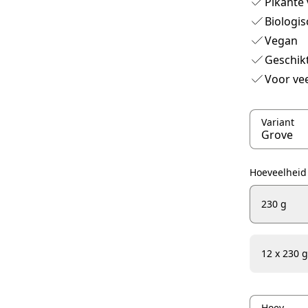
Pikante
Biologis
Vegan
Geschikt
Voor vee
Variant
Hoeveelheid
230 g
12 x 230 g
Hoeveelheid