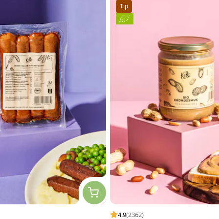
Tip
4.9
(2362)