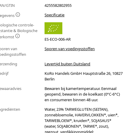
AN/GTIN
4255582802955
Specificatie
egevens
iologische controle-
nstantie & Biologische
erkomst
ES-ECO-006-AR
poren van
Sporen van voedingsstoffen
oedingsstoffen
erzending
Levertijd buiten Duitsland
edrijf
KoRo Handels GmbH Hauptstraße 26, 10827
Berlin
ewaaradvies
Bewaren bij kamertemperatuur. Eenmaal
geopend, bewaren in de koelkast (0°C-6°C)
en consumeren binnen 48 uur.
ngrediënten
Water, 23% TARWEGLUTEN (SEITAN),
zonnebloemolie, HAVERVLOKKEN*, uien*,
TARWEBLOEM*, kruiden*, SOJASAUS*
(water, SOJABONEN*, TARWE*, zout),
zeezout, verdikkingsmiddel: