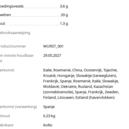
oedingsvezels
3.6 g
iwitten
20 g
out
1.3 g
ebruiksaanwijzing
roductnummer
WURST_001
en minste houdbaar
29.05.2027
ot
erkomst
Italië, Roemenië, China, Oostenrijk, Tsjechië,
Kroatië, Hongarije, Slowakije (tarwegluten),
Frankrijk, Spanje, Roemenië, Italië, Slowakije,
Moldavië, Oekraïne, Rusland, Kazachstan
(zonnebloemolie), Spanje, Frankrijk, Zweden,
Finland, Litouwen, Estland (havervlokken)
erkomst (verwerking)
Spanje
nhoud
0.23 kg
abrikant
KoRo