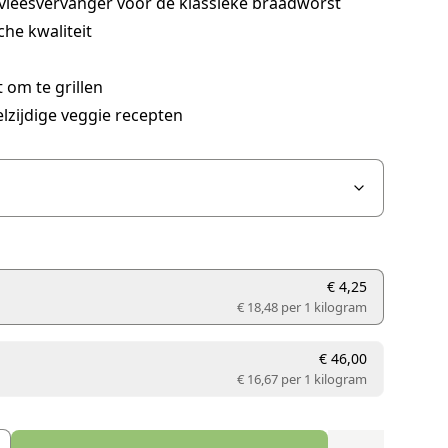
 vleesvervanger voor de klassieke braadworst
che kwaliteit
 om te grillen
lzijdige veggie recepten
€ 4,25
€ 18,48 per
1 kilogram
€ 46,00
€ 16,67 per
1 kilogram