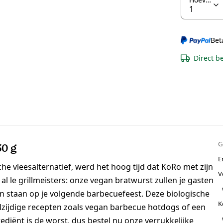
Bet
Direct b
G
30 g
E
che vleesalternatief, werd het hoog tijd dat KoRo met zijn
V
l le grillmeisters: onze vegan bratwurst zullen je gasten
en staan op je volgende barbecuefeest. Deze biologische
K
zijdige recepten zoals vegan barbecue hotdogs of een
ediënt is de worst, dus bestel nu onze verrukkelijke