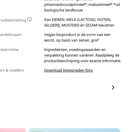
johannesbroodpitmeel*; maïszetmeel* *uit
biologische landbouw
Kan EIEREN, MELK (LACTOSE), NOTEN,
ruisbesmetting
SELDERIJ, MOSTERD en SESAM bevatten
andelsnaam
Vegan bioproduct in de vorm van een
worst, op basis van seitan, grof
tiketnotitie
Ingrediënten, voedingswaarden en
verpakking kunnen variëren. Raadpleeg de
productbeschrijving voor exacte informatie.
ers & resellers
Download bijgesneden foto