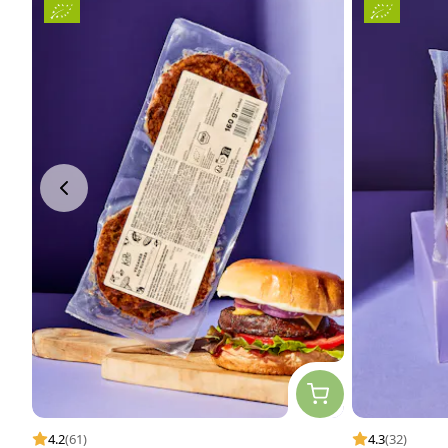
4.2
(61)
4.3
(32)