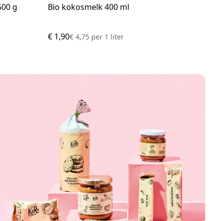
500 g
Bio kokosmelk 400 ml
Vru
€ 1,90
€ 8,
€ 4,75
per
1 liter