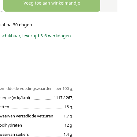
Voeg toe aan winkelmandje
aal na 30 dagen.
eschikbaar, levertijd 3-6 werkdagen
emiddelde voedingswaarden
per 100 g
nergie (in kj/kcal)
1117 / 267
etten
15 g
waarvan verzadigde vetzuren
1.7 g
oolhydraten
12 g
waarvan suikers
1.4 g