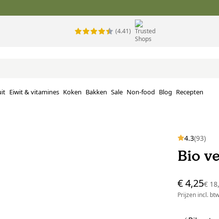
(4.41)
it
Eiwit & vitamines
Koken
Bakken
Sale
Non-food
Blog
Recepten
4.3
(93)
Bio v
€ 4,25
€ 18
Prijzen incl. bt