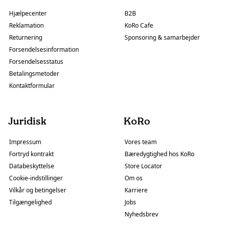
Hjælpecenter
B2B
Reklamation
KoRo Cafe
Returnering
Sponsoring & samarbejder
Forsendelsesinformation
Forsendelsesstatus
Betalingsmetoder
Kontaktformular
Juridisk
KoRo
Impressum
Vores team
Fortryd kontrakt
Bæredygtighed hos KoRo
Databeskyttelse
Store Locator
Cookie-indstillinger
Om os
Vilkår og betingelser
Karriere
Tilgængelighed
Jobs
Nyhedsbrev