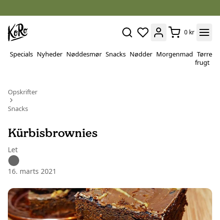
0 kr
Specials
Nyheder
Nøddesmør
Snacks
Nødder
Morgenmad
Tørret
P
frugt
&
v
Opskrifter
Snacks
Kürbisbrownies
Let
16. marts 2021