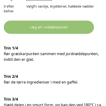
0 efter
Valgfri vanilje, krydderier, hakkede nødder
behov
Læg alt i indkøbskurven
Trin 1/4
Rør græskarpuréen sammen med jordnøddepuréen,
indtil den er glat.
Trin 2/4
Rør de tørre ingredienser i med en gaffel.
Trin 3/4
Hæld dejen i en smurt form, og bag den ved 180°C i ca.