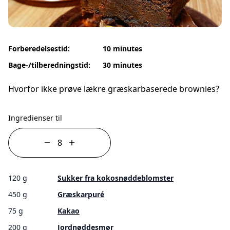
Forberedelsestid:
10 minutes
Bage-/tilberedningstid:
30 minutes
Hvorfor ikke prøve lækre græskarbaserede brownies?
Ingredienser til
120 g
Sukker fra kokosnøddeblomster
450 g
Græskarpuré
75 g
Kakao
200 g
Jordnøddesmør