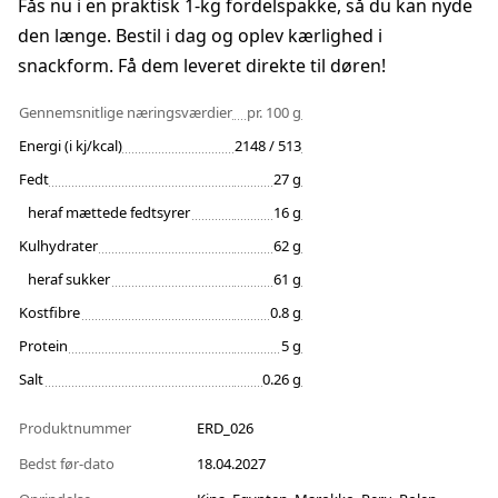
Fås nu i en praktisk 1-kg fordelspakke, så du kan nyde
den længe. Bestil i dag og oplev kærlighed i
snackform. Få dem leveret direkte til døren!
Gennemsnitlige næringsværdier
pr. 100 g
Energi (i kj/kcal)
2148 / 513
Fedt
27 g
heraf mættede fedtsyrer
16 g
Kulhydrater
62 g
heraf sukker
61 g
Kostfibre
0.8 g
Protein
5 g
Salt
0.26 g
Produktnummer
ERD_026
Bedst før-dato
18.04.2027