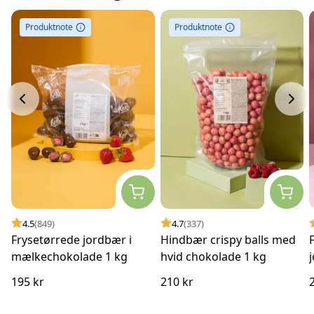
Produktnote
Produktnote
4.5
(849)
4.7
(337)
Frysetørrede jordbær i
Hindbær crispy balls med
mælkechokolade 1 kg
hvid chokolade 1 kg
195 kr
210 kr