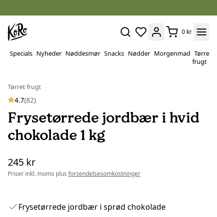
0 kr
Specials
Nyheder
Nøddesmør
Snacks
Nødder
Morgenmad
Tørret
P
frugt
&
v
Tørret frugt
4.7
(82)
Frysetørrede jordbær i hvid
chokolade 1 kg
245 kr
Priser inkl. moms plus
forsendelsesomkostninger
Frysetørrede jordbær i sprød chokolade