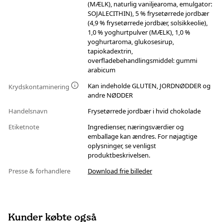
(MÆLK), naturlig vaniljearoma, emulgator:
SOJALECITHIN), 5 % frysetørrede jordbær
(4,9 % frysetørrede jordbær, solsikkeolie),
1,0 % yoghurtpulver (MÆLK), 1,0 %
yoghurtaroma, glukosesirup,
tapiokadextrin,
overfladebehandlingsmiddel: gummi
arabicum
Kan indeholde GLUTEN, JORDNØDDER og
Krydskontaminering
andre NØDDER
Handelsnavn
Frysetørrede jordbær i hvid chokolade
Etiketnote
Ingredienser, næringsværdier og
emballage kan ændres. For nøjagtige
oplysninger, se venligst
produktbeskrivelsen.
Presse & forhandlere
Download frie billeder
Kunder købte også