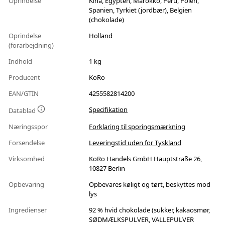
Oprindelse
Kina, Egypten, Marokko, Peru, Polen,
Spanien, Tyrkiet (jordbær), Belgien
(chokolade)
Oprindelse
Holland
(forarbejdning)
Indhold
1 kg
Producent
KoRo
EAN/GTIN
4255582814200
Specifikation
Datablad
Næringsspor
Forklaring til sporingsmærkning
Forsendelse
Leveringstid uden for Tyskland
Virksomhed
KoRo Handels GmbH Hauptstraße 26,
10827 Berlin
Opbevaring
Opbevares køligt og tørt, beskyttes mod
lys
Ingredienser
92 % hvid chokolade (sukker, kakaosmør,
SØDMÆLKSPULVER, VALLEPULVER