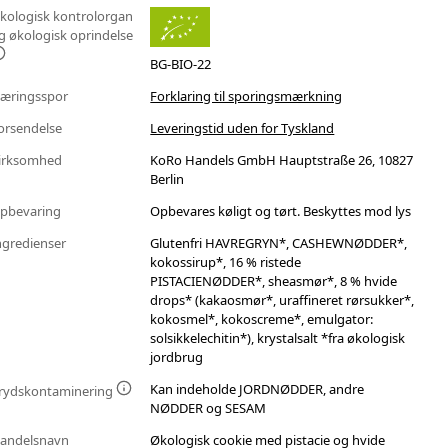
kologisk kontrolorgan
g økologisk oprindelse
BG-BIO-22
æringsspor
Forklaring til sporingsmærkning
orsendelse
Leveringstid uden for Tyskland
irksomhed
KoRo Handels GmbH Hauptstraße 26, 10827
Berlin
pbevaring
Opbevares køligt og tørt. Beskyttes mod lys
ngredienser
Glutenfri HAVREGRYN*, CASHEWNØDDER*,
kokossirup*, 16 % ristede
PISTACIENØDDER*, sheasmør*, 8 % hvide
drops* (kakaosmør*, uraffineret rørsukker*,
kokosmel*, kokoscreme*, emulgator:
solsikkelechitin*), krystalsalt *fra økologisk
jordbrug
Kan indeholde JORDNØDDER, andre
rydskontaminering
NØDDER og SESAM
andelsnavn
Økologisk cookie med pistacie og hvide