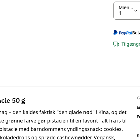
Mængde
Bet
Tilgænge
G
cie 50 g
E
g – den kaldes faktisk "den glade nød" i Kina, og det
F
rønne farve gør pistacien til en favorit i alt fra is til
l pistacie med barndommens yndlingssnack: cookies.
K
chokoladedrops og sprøde cashewnødder. Vegansk,