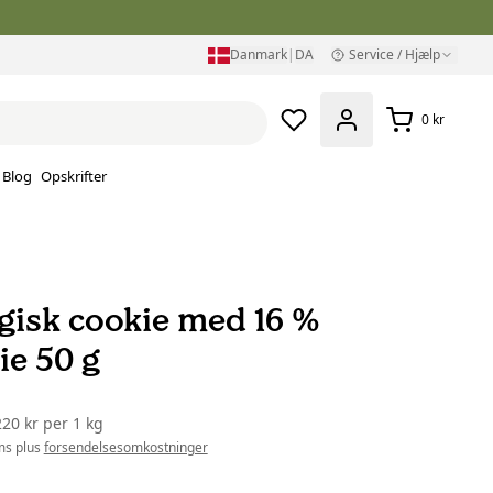
Danmark
|
DA
Service / Hjælp
0 kr
Blog
Opskrifter
gisk cookie med 16 %
ie 50 g
220 kr
per
1 kg
ms plus
forsendelsesomkostninger