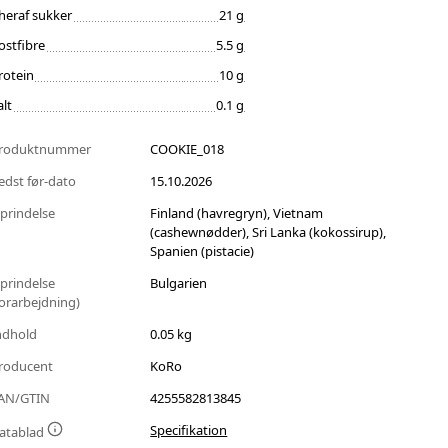
heraf sukker
21 g
ostfibre
5.5 g
rotein
10 g
alt
0.1 g
roduktnummer
COOKIE_018
edst før-dato
15.10.2026
prindelse
Finland (havregryn), Vietnam
(cashewnødder), Sri Lanka (kokossirup),
Spanien (pistacie)
prindelse
Bulgarien
forarbejdning)
ndhold
0.05 kg
roducent
KoRo
AN/GTIN
4255582813845
Specifikation
atablad