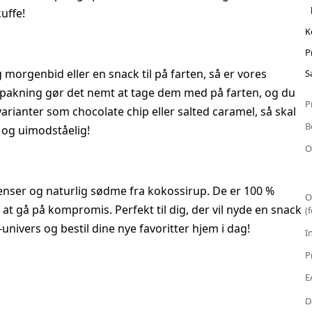
kuffe!
K
P
g morgenbid eller en snack til på farten, så er vores
S
indpakning gør det nemt at tage dem med på farten, og du
P
arianter som chocolate chip eller salted caramel, så skal
B
 og uimodståelig!
O
ienser og naturlig sødme fra kokossirup. De er 100 %
O
at gå på kompromis. Perfekt til dig, der vil nyde en snack
(
nivers og bestil dine nye favoritter hjem i dag!
I
P
E
D