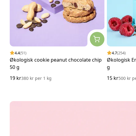
4.4
(51)
4.7
(254)
Økologisk cookie peanut chocolate chip
Økologisk E
50 g
g
19 kr
15 kr
380 kr
per
1 kg
500 kr
p