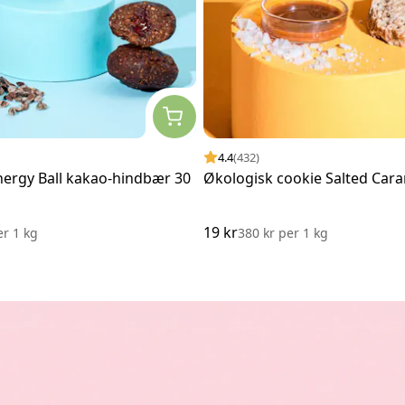
4.4
(432)
nergy Ball kakao-hindbær 30
Økologisk cookie Salted Cara
19 kr
er
1 kg
380 kr
per
1 kg