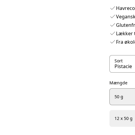
Havreco
Vegans
Glutenfr
Lækker t
Fra økol
Sort
Mængde
50 g
12 x 50 g