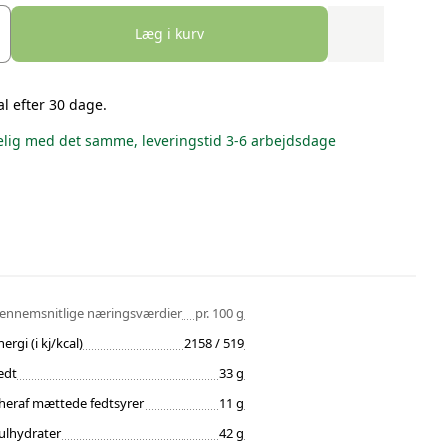
Læg i kurv
al efter 30 dage.
lig med det samme, leveringstid 3-6 arbejdsdage
ennemsnitlige næringsværdier
pr. 100 g
nergi (i kj/kcal)
2158 / 519
edt
33 g
heraf mættede fedtsyrer
11 g
ulhydrater
42 g