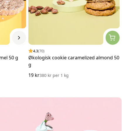
4.3
(70)
4.
mel 50 g
Økologisk cookie caramelized almond 50
Øko
g
Pist
19 kr
25 k
380 kr
per
1 kg