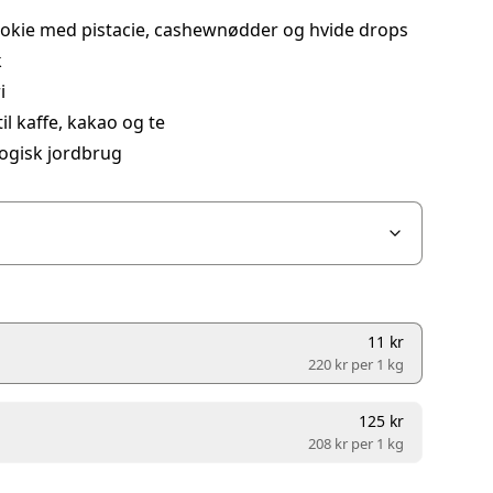
okie med pistacie, cashewnødder og hvide drops
k
i
il kaffe, kakao og te
ogisk jordbrug
11 kr
220 kr per
1 kg
125 kr
208 kr per
1 kg