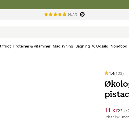
(4.77)
t frugt
Proteiner & vitaminer
Madlavning
Bagning
% Udsalg
Non-food
4.4
(123)
Økolo
pistac
11 kr
22 kr
Priser inkl. mo