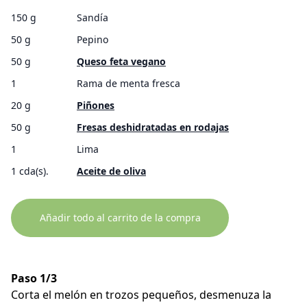
150 g
Sandía
50 g
Pepino
50 g
Queso feta vegano
1
Rama de menta fresca
20 g
Piñones
50 g
Fresas deshidratadas en rodajas
1
Lima
1 cda(s).
Aceite de oliva
Añadir todo al carrito de la compra
Paso 1/3
Corta el melón en trozos pequeños, desmenuza la