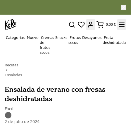
0,00 €
Categorías
Nuevo
Cremas
Snacks
Frutos
Desayunos
Fruta
P
de
secos
deshidratada
Su
frutos
secos
Recetas
Ensaladas
Ensalada de verano con fresas
deshidratadas
Fácil
2 de julio de 2024