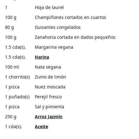
1
Hoja de laurel
100 g
Champiñones cortados en cuartos
80 g
Guisantes congelados
100 g
Zanahoria cortada en dados pequeños
1.5 cda(s).
Margarina vegana
1.5 cda(s).
Harina
100 ml
Nata vegana
1 chorrito(s)
Zumo de limón
1 pizca
Nuez moscada
1 puñado(s)
Perejil fresco
1 pizca
Sal y pimienta
250 g
Arroz Jazmín
1 cda(s).
Aceite