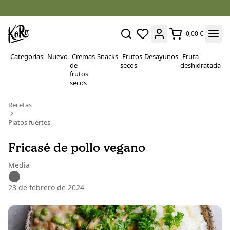
0,00 €
Categorías
Nuevo
Cremas
Snacks
Frutos
Desayunos
Fruta
P
de
secos
deshidratada
Su
frutos
secos
Recetas
Platos fuertes
Fricasé de pollo vegano
Media
23 de febrero de 2024