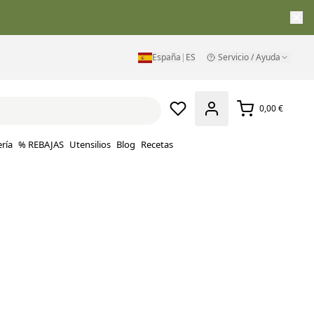
España
|
ES
Servicio / Ayuda
0,00 €
ría
% REBAJAS
Utensilios
Blog
Recetas