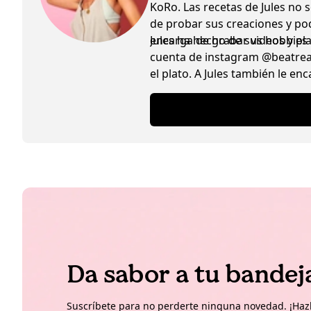
KoRo. Las recetas de Jules no 
de probar sus creaciones y po
encarga de grabar videos y pla
Jules ha hecho de sus hobbies
cuenta de instagram @beatreaz
el plato. A Jules también le en
Da sabor a tu bandej
Suscríbete para no perderte ninguna novedad. ¡Hazl