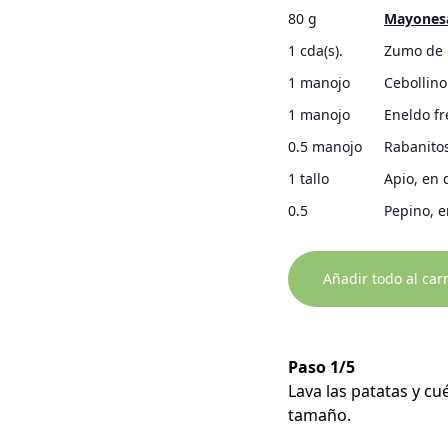
80 g
Mayones
1 cda(s).
Zumo de 
1 manojo
Cebollino
1 manojo
Eneldo fr
0.5 manojo
Rabanito
1 tallo
Apio, en
0.5
Pepino, 
Añadir todo al car
Paso 1/5
Lava las patatas y c
tamaño.