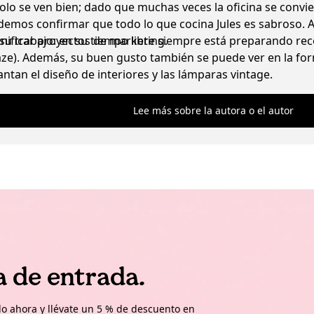
solo se ven bien; dado que muchas veces la oficina se convi
demos confirmar que todo lo que cocina Jules es sabroso. A
nificar proyectos de marketing.
 su trabajo: en su tiempo libre siempre está preparando re
e). Además, su buen gusto también se puede ver en la form
cantan el diseño de interiores y las lámparas vintage.
Lee más sobre la autora o el autor
a de entrada.
o ahora y llévate un 5 % de descuento en