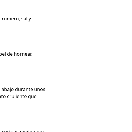
, romero, sal y
pel de hornear.
y abajo durante unos
to crujiente que
: corta el pepino por