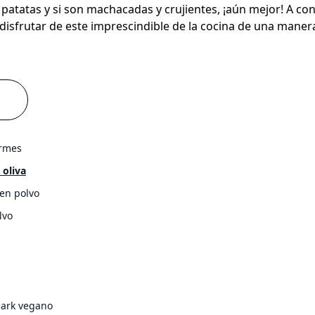
atatas y si son machacadas y crujientes, ¡aún mejor! A co
 disfrutar de este imprescindible de la cocina de una manera
irmes
 oliva
en polvo
lvo
ark vegano