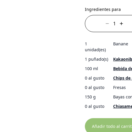
Ingredientes para
1
Banane
unidad(es)
1 puñado(s)
Kakaonib
100 ml
Bebida d
0 al gusto
Chips de
0 al gusto
Fresas
150 g
Bayas co
0 al gusto
Chiasam
Añadir todo al carri