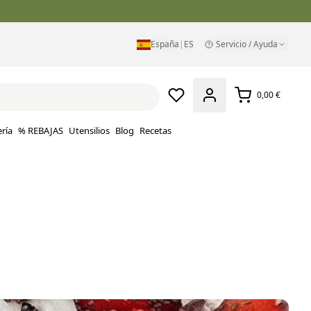
España
|
ES
Servicio / Ayuda
0,00 €
ría
% REBAJAS
Utensilios
Blog
Recetas