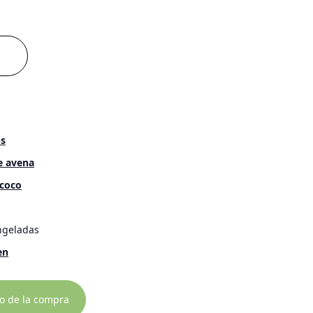
s
e avena
 coco
ngeladas
en
to de la compra