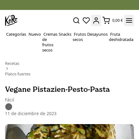
0,00 €
Categorías
Nuevo
Cremas
Snacks
Frutos
Desayunos
Fruta
P
de
secos
deshidratada
Su
frutos
secos
Recetas
Platos fuertes
Vegane Pistazien-Pesto-Pasta
Fácil
11 de diciembre de 2023