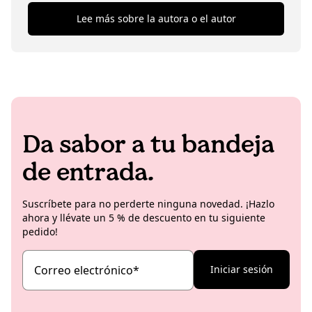
sabroso. Además de desarrollar recetas, Jules también
también se puede ver en la forma en que presenta
Lee más sobre la autora o el autor
se encarga de grabar videos y planificar proyectos de
sus ideas culinarias y snacks en el plato. A Jules
marketing.
también le encantan el diseño de interiores y las
lámparas vintage.
Da sabor a tu bandeja
de entrada.
Suscríbete para no perderte ninguna novedad. ¡Hazlo
ahora y llévate un 5 % de descuento en tu siguiente
pedido!
Correo electrónico
*
Iniciar sesión