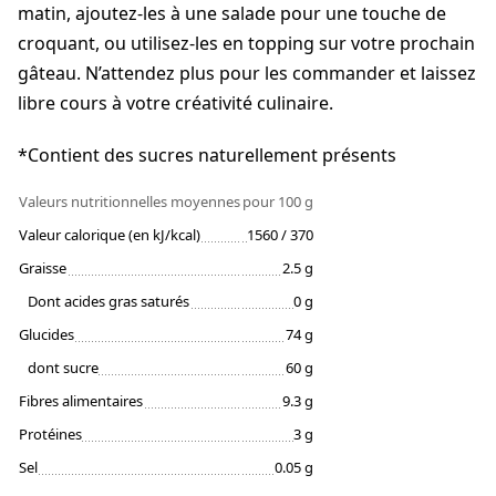
matin, ajoutez-les à une salade pour une touche de
croquant, ou utilisez-les en topping sur votre prochain
gâteau. N’attendez plus pour les commander et laissez
libre cours à votre créativité culinaire.
*Contient des sucres naturellement présents
Valeurs nutritionnelles moyennes
pour 100 g
Valeur calorique (en kJ/kcal)
1560 / 370
Graisse
2.5 g
Dont acides gras saturés
0 g
Glucides
74 g
dont sucre
60 g
Fibres alimentaires
9.3 g
Protéines
3 g
Sel
0.05 g