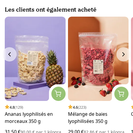
Les clients ont également acheté
4.8
(129)
4.6
(223)
Ananas lyophilisés en
Mélange de baies
morceaux 350 g
lyophilisées 350 g
31,50 €
29,00 €
90,00 €
par
1 kilogramme
82,86 €
par
1 kilogramme