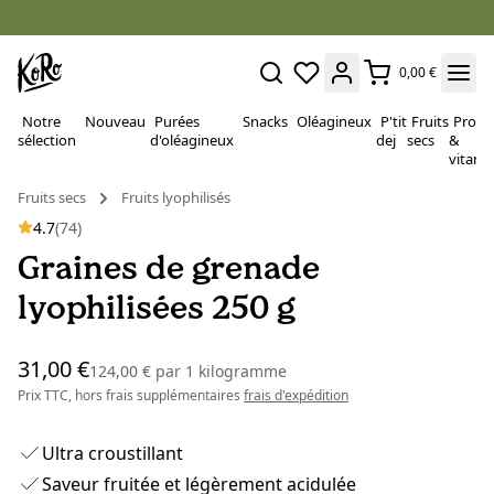
0,00 €
Notre
Nouveau
Purées
Snacks
Oléagineux
P'tit
Fruits
Proté
sélection
d'oléagineux
dej
secs
&
vitami
Fruits secs
Fruits lyophilisés
4.7
(74)
Graines de grenade
lyophilisées 250 g
31,00 €
124,00 €
par
1 kilogramme
Prix TTC, hors frais supplémentaires
frais d'expédition
Ultra croustillant
Saveur fruitée et légèrement acidulée