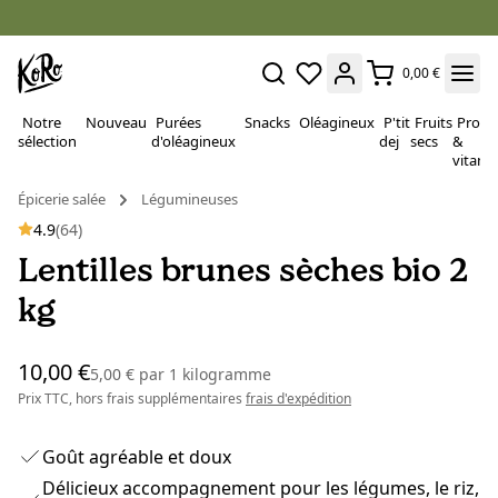
0,00 €
Notre
Nouveau
Purées
Snacks
Oléagineux
P'tit
Fruits
Proté
sélection
d'oléagineux
dej
secs
&
vitami
Épicerie salée
Légumineuses
4.9
(64)
Lentilles brunes sèches bio 2
kg
10,00 €
5,00 €
par
1 kilogramme
Prix TTC, hors frais supplémentaires
frais d'expédition
Goût agréable et doux
Délicieux accompagnement pour les légumes, le riz,