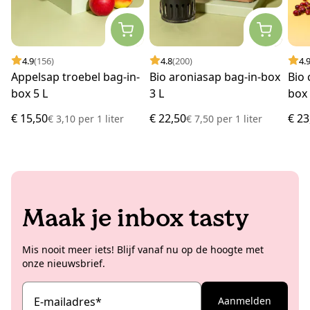
4.9
(156)
4.8
(200)
4.
Appelsap troebel bag-in-
Bio aroniasap bag-in-box
Bio 
box 5 L
3 L
box 
€ 15,50
€ 22,50
€ 23
€ 3,10
per
1 liter
€ 7,50
per
1 liter
Maak je inbox tasty
Mis nooit meer iets! Blijf vanaf nu op de hoogte met
onze nieuwsbrief.
E-mailadres
*
Aanmelden