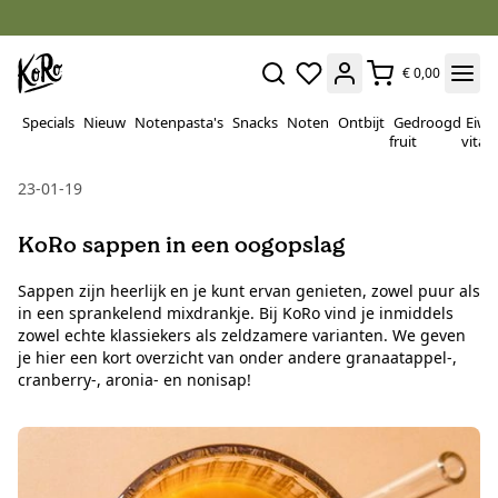
€ 0,00
Specials
Nieuw
Notenpasta's
Snacks
Noten
Ontbijt
Gedroogd
Eiwi
fruit
vitam
23-01-19
KoRo sappen in een oogopslag
Sappen zijn heerlijk en je kunt ervan genieten, zowel puur als
in een sprankelend mixdrankje. Bij KoRo vind je inmiddels
zowel echte klassiekers als zeldzamere varianten. We geven
je hier een kort overzicht van onder andere granaatappel-,
cranberry-, aronia- en nonisap!