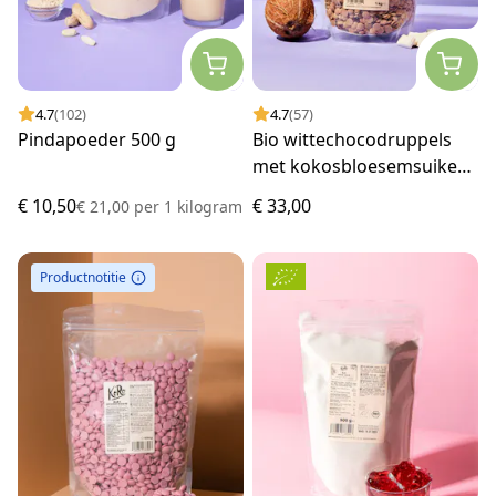
4.7
(102)
4.7
(57)
Pindapoeder 500 g
Bio wittechocodruppels
met kokosbloesemsuiker
1 kg
€ 10,50
€ 33,00
€ 21,00
per
1 kilogram
Productnotitie