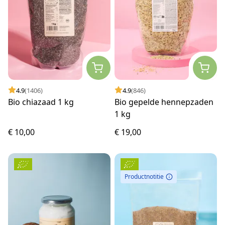
4.9
(1406)
4.9
(846)
Bio chiazaad 1 kg
Bio gepelde hennepzaden
1 kg
€ 10,00
€ 19,00
Productnotitie