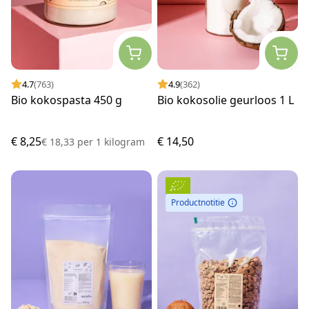
4.7
(763)
4.9
(362)
Bio kokospasta 450 g
Bio kokosolie geurloos 1 L
€ 8,25
€ 14,50
€ 18,33
per
1 kilogram
Productnotitie