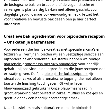
de
biologische bak- en braadolie
of de veganistische ei-
vervanger is plantaardig bakken niet alleen geschikt voor
dagelijks gebruik, maar ook eenvoudig en leuk. Je ziet het:
voor creatieve en bewuste bakideeën ben je hier perfect
uitgerust!
Creatieve bakingrediënten voor bijzondere recepten
– Ontketen je bakfantasie!
Voor iedereen die hun bakcreaties met speciale aroma’s en
texturen wil verfijnen, bieden wij een veelzijdige selectie aan
bijzondere bakingrediënten. Als starter hebben we romige
marsepein grondmassa met 56% amandelen
voor heerlijk
gebak – bij ons vind je de ingrediënten die jouw recepten dat
extraatje geven. De fijne
biologische kokossnippers
zijn
ideaal voor cakes of als aromatische topping, die niet alleen
taarten de finishing touch geven. Of wil je liever
blauwmaanzaad gebruiken? Onze
blauwmaanzaad
in
grootverpakking past perfect in cakes, muffins en koekjes en
geeft je gebak een heerlijk nootachtige smaak.
Naar klassiekers zoals
sultana’s
en
gepelde biologische