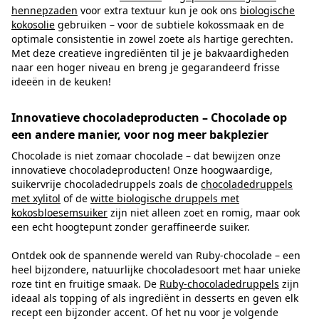
hennepzaden
voor extra textuur kun je ook ons
biologische
kokosolie
gebruiken – voor de subtiele kokossmaak en de
optimale consistentie in zowel zoete als hartige gerechten.
Met deze creatieve ingrediënten til je je bakvaardigheden
naar een hoger niveau en breng je gegarandeerd frisse
ideeën in de keuken!
Innovatieve chocoladeproducten – Chocolade op
een andere manier, voor nog meer bakplezier
Chocolade is niet zomaar chocolade – dat bewijzen onze
innovatieve chocoladeproducten! Onze hoogwaardige,
suikervrije chocoladedruppels zoals de
chocoladedruppels
met xylitol
of de
witte biologische druppels met
kokosbloesemsuiker
zijn niet alleen zoet en romig, maar ook
een echt hoogtepunt zonder geraffineerde suiker.
Ontdek ook de spannende wereld van Ruby-chocolade – een
heel bijzondere, natuurlijke chocoladesoort met haar unieke
roze tint en fruitige smaak. De
Ruby-chocoladedruppels
zijn
ideaal als topping of als ingrediënt in desserts en geven elk
recept een bijzonder accent. Of het nu voor je volgende