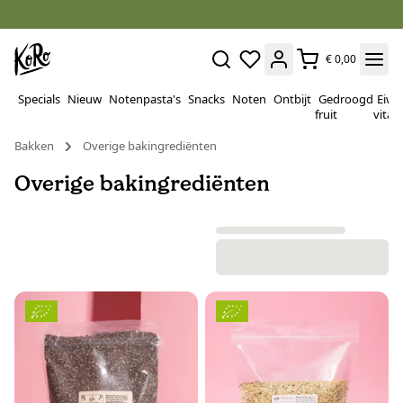
€ 0,00
Specials
Nieuw
Notenpasta's
Snacks
Noten
Ontbijt
Gedroogd
Eiwi
fruit
vitam
Bakken
Overige bakingrediënten
Overige bakingrediënten