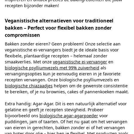
recepten bijzonder maken!
Veganistische alternatieven voor traditioneel
bakken – Perfect voor flexibel bakken zonder
compromissen
Bakken zonder eieren? Geen probleem! Onze selectie aan
veganistische ei-vervangers biedt je de ideale basis voor
flexibele, plantaardige recepten – helemaal zonder
smaakverlies. Met onze
veganistische ei-vervanger
en
biologische psylliumvezels met 99% zuiverheid
als
vervangingsopties kun je eenvoudig eieren in je favoriete
recepten vervangen. Onze biologische psylliumvezels en
biologische chiazaadjes
helpen om de gewenste consistentie
te bereiken, of je nu brownies, cakes of pannenkoeken maakt.
Extra handig: Agar-Agar. Dit is een natuurlijk alternatief voor
gelatine en geeft je recepten stevigheid. Probeer
bijvoorbeeld ons
biologische agar-agarpoeder
voor
puddingen, jam of taarten. Of het nu gaat om het vervangen
van eieren in gerechten, bakken zonder ei of het vervangen
van boter door olie – hier ben je flexibel. Met producten zoals