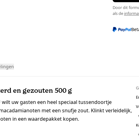
Door dit formu
als de
informa
Bet
lingen
G
erd en gezouten 500 g
E
 wilt uw gasten een heel speciaal tussendoortje
V
acadamianoten met een snufje zout. Klinkt verleidelijk,
noten in een waardepakket kopen.
K