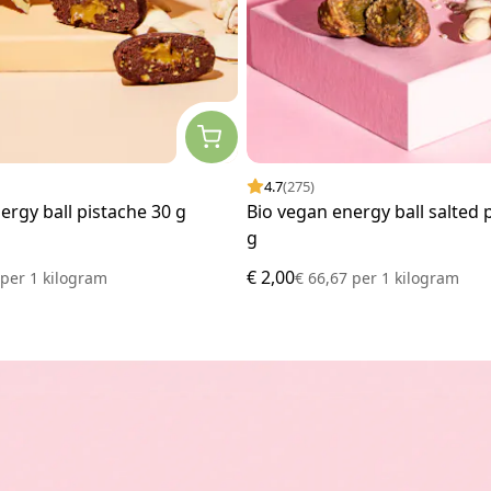
4.7
(275)
ergy ball pistache 30 g
Bio vegan energy ball salted 
g
€ 2,00
7
per
1 kilogram
€ 66,67
per
1 kilogram