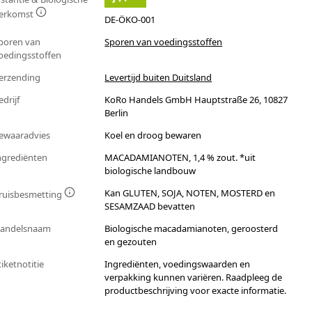
erkomst
DE-ÖKO-001
poren van
Sporen van voedingsstoffen
oedingsstoffen
erzending
Levertijd buiten Duitsland
edrijf
KoRo Handels GmbH Hauptstraße 26, 10827
Berlin
ewaaradvies
Koel en droog bewaren
ngrediënten
MACADAMIANOTEN, 1,4 % zout. *uit
biologische landbouw
Kan GLUTEN, SOJA, NOTEN, MOSTERD en
ruisbesmetting
SESAMZAAD bevatten
andelsnaam
Biologische macadamianoten, geroosterd
en gezouten
tiketnotitie
Ingrediënten, voedingswaarden en
verpakking kunnen variëren. Raadpleeg de
productbeschrijving voor exacte informatie.