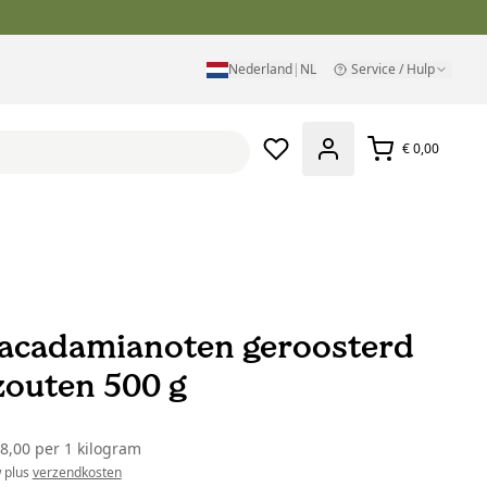
Nederland
|
NL
Service / Hulp
€ 0,00
acadamianoten geroosterd
zouten 500 g
48,00
per
1 kilogram
w plus
verzendkosten