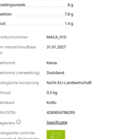
oedingsvezels
8 g
iwitten
7.8 g
out
1.4 g
roductnummer
MACA_010
en minste houdbaar
31.01.2027
ot
erkomst
Kenia
erkomst (verwerking)
Duitsland
iologische oorsprong
Nicht-EU-Landwirtschaft
nhoud
0.5 kg
abrikant
KoRo
AN/GTIN
4260654786293
Specificatie
egevens
iologische controle-
nstantie & Biologische