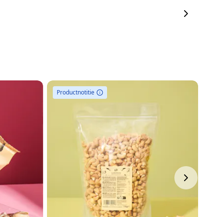
Productnotitie
P