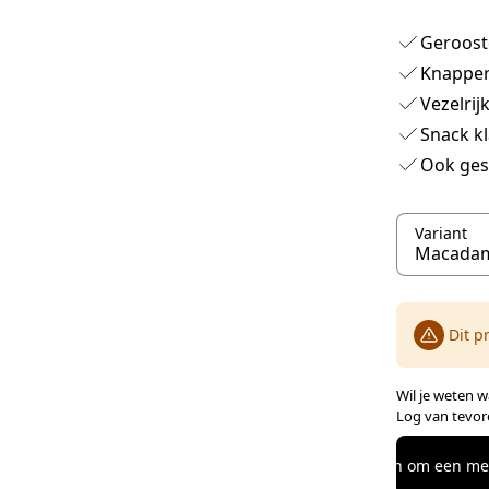
Gerooste
Knapper
Vezelrij
Snack kl
Ook gesc
Variant
Dit p
Wil je weten w
Log van tevore
Log in om een ​​m