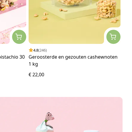
4.8
(246)
4.
pistachio 30
Geroosterde en gezouten cashewnoten
Cas
1 kg
kru
€ 22,00
€ 14