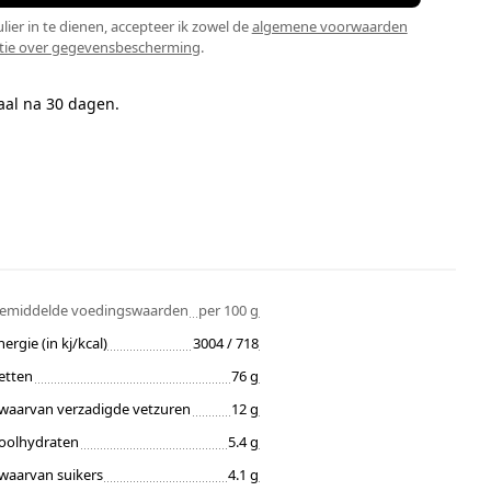
lier in te dienen, accepteer ik zowel de
algemene voorwaarden
tie over gegevensbescherming
.
aal na 30 dagen.
emiddelde voedingswaarden
per 100 g
nergie (in kj/kcal)
3004 / 718
etten
76 g
waarvan verzadigde vetzuren
12 g
oolhydraten
5.4 g
waarvan suikers
4.1 g