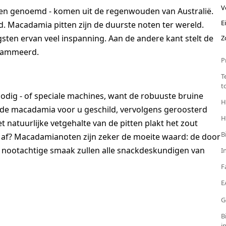
V
en genoemd - komen uit de regenwouden van Australië.
E
. Macadamia pitten zijn de duurste noten ter wereld.
sten ervan veel inspanning. Aan de andere kant stelt de
Z
grammeerd.
P
T
t
odig - of speciale machines, want de robuuste bruine
H
n de macadamia voor u geschild, vervolgens geroosterd
H
t natuurlijke vetgehalte van de pitten plakt het zout
B
lf af? Macadamianoten zijn zeker de moeite waard: de door
e nootachtige smaak zullen alle snackdeskundigen van
I
F
E
G
B
i