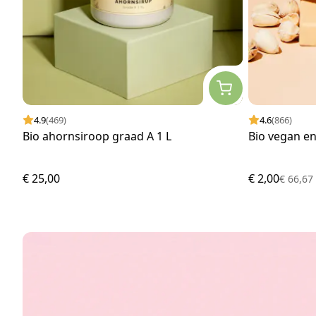
4.9
(469)
4.6
(866)
Bio ahornsiroop graad A 1 L
Bio vegan en
€ 25,00
€ 2,00
€ 66,6