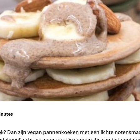
inutes
ek? Dan zijn vegan pannenkoeken met een lichte notensmaa
elmeel) echt iets voor jou. De combinatie van het nootzoe