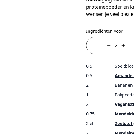
proteïnepoeder en kn
wensen je veel plezie
Ingrediënten voor
0.5
Speltblo
0.5
Amandel
2
Bananen
1
Bakpoede
2
Veganisti
0.75
Mandeldr
2 el
Zoetstof
2
Mandelm