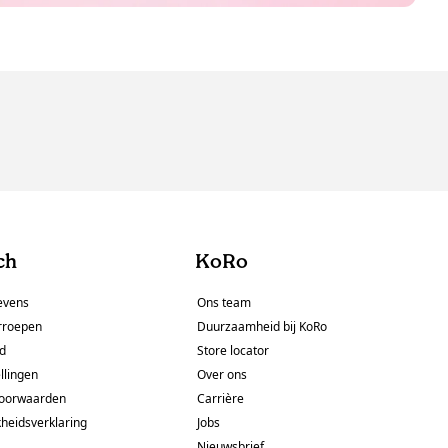
ch
KoRo
evens
Ons team
rroepen
Duurzaamheid bij KoRo
id
Store locator
llingen
Over ons
oorwaarden
Carrière
kheidsverklaring
Jobs
Nieuwsbrief