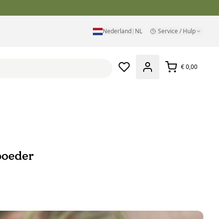
Nederland
|
NL
Service / Hulp
€ 0,00
poeder