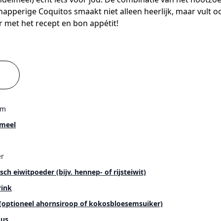
apperige Coquitos smaakt niet alleen heerlijk, maar vult 
r met het recept en bon appétit!
em
meel
r
sch eiwitpoeder (bijv. hennep- of rijsteiwit)
ink
 (optioneel ahornsiroop of kokosbloesemsuiker)
us