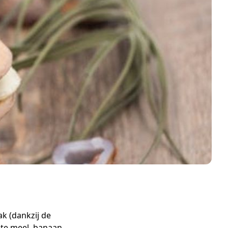
k (dankzij de
te meel, banaan,