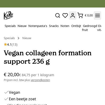
€ 0,00
Specials
Nieuw
Notenpasta's
Snacks
Noten
Ontbijt
Gedroogd
Eiwi
fruit
vitam
Specials
Nieuw
4.1
(13)
Vegan collageen formation
support 236 g
€ 20,00
€ 84,75
per
1 kilogram
Prijzen incl. btw plus
verzendkosten
Vegan
Een beetje zoet