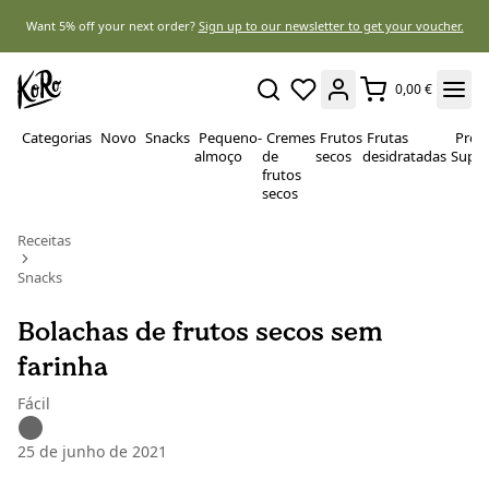
Want 5% off your next order?
Sign up to our newsletter to get your voucher.
0,00 €
Categorias
Novo
Snacks
Pequeno-
Cremes
Frutos
Frutas
Prote
almoço
de
secos
desidratadas
Super
frutos
secos
Receitas
Snacks
Bolachas de frutos secos sem
farinha
Fácil
25 de junho de 2021