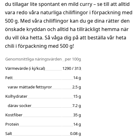
du tillagar lite spontant en mild curry – se till att alltid
vara redo våra naturliga chiliflingor i förpackning med
500 g. Med våra chiliflingor kan du ge dina rätter den
önskade kryddan och alltid ha tillräckligt hemma när
du vill öka hetta. Så våga dig på att beställa vår heta
chili i förpackning med 500 g!
Genomsnittliga näringsvärden
per 100g
Värmevärde (i kj/kcal)
1290 / 313
Fett
14 g
varav mättade fettsyror
2.5 g
Kolhydrater
15 g
därav socker
7.2 g
Kostfiber
35 g
Protein
14 g
Salt
0.08 g