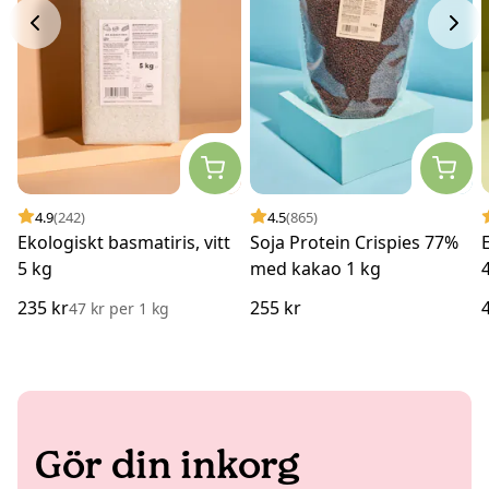
4.9
(242)
4.5
(865)
Ekologiskt basmatiris, vitt
Soja Protein Crispies 77%
5 kg
med kakao 1 kg
235 kr
255 kr
47 kr
per
1 kg
Gör din inkorg