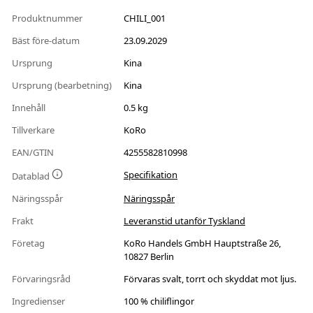
Produktnummer
CHILI_001
Bäst före-datum
23.09.2029
Ursprung
Kina
Ursprung (bearbetning)
Kina
Innehåll
0.5 kg
Tillverkare
KoRo
EAN/GTIN
4255582810998
Specifikation
Datablad
Näringsspår
Näringsspår
Frakt
Leveranstid utanför Tyskland
Företag
KoRo Handels GmbH Hauptstraße 26,
10827 Berlin
Förvaringsråd
Förvaras svalt, torrt och skyddat mot ljus.
Ingredienser
100 % chiliflingor