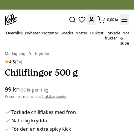
0,00 kr
Överblick
Nyheter
Nötsmör
Snacks
Nötter
Frukost
Torkade
Protei
frukter
&
superf
Matlagning
Kryddor
4.5
(34)
Chiliflingor 500 g
99 kr
198 kr
per
1 kg
Priser inkl. moms plus
fraktkostnader
Torkade chiliflakes med frön
Naturlig krydda
För den en extra spicy kick