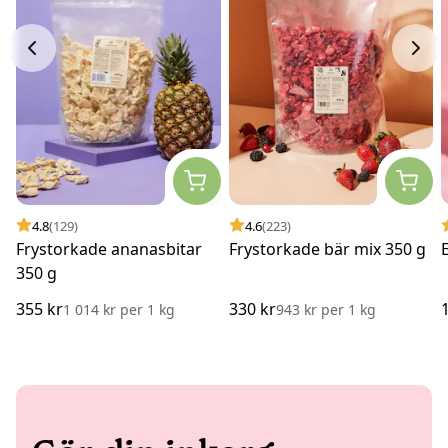
4.8
(129)
4.6
(223)
Frystorkade ananasbitar
Frystorkade bär mix 350 g
350 g
355 kr
330 kr
1 014 kr
per
1 kg
943 kr
per
1 kg