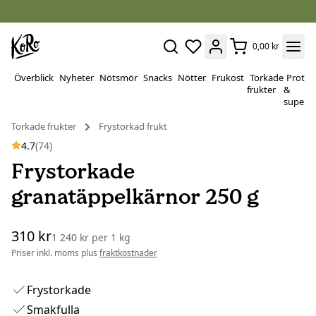
0,00 kr
Överblick
Nyheter
Nötsmör
Snacks
Nötter
Frukost
Torkade
Protei
frukter
&
superf
Torkade frukter
Frystorkad frukt
4.7
(74)
Frystorkade
granatäppelkärnor 250 g
310 kr
1 240 kr
per
1 kg
Priser inkl. moms plus
fraktkostnader
Frystorkade
Smakfulla