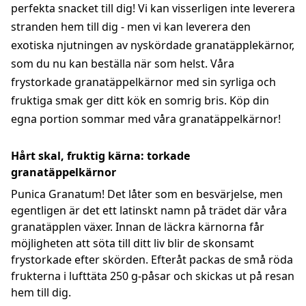
perfekta snacket till dig! Vi kan visserligen inte leverera
stranden hem till dig - men vi kan leverera den
exotiska njutningen av nyskördade granatäpplekärnor,
som du nu kan beställa när som helst. Våra
frystorkade granatäppelkärnor med sin syrliga och
fruktiga smak ger ditt kök en somrig bris. Köp din
egna portion sommar med våra granatäppelkärnor!
Hårt skal, fruktig kärna: torkade
granatäppelkärnor
Punica Granatum! Det låter som en besvärjelse, men
egentligen är det ett latinskt namn på trädet där våra
granatäpplen växer. Innan de läckra kärnorna får
möjligheten att söta till ditt liv blir de skonsamt
frystorkade efter skörden. Efteråt packas de små röda
frukterna i lufttäta 250 g-påsar och skickas ut på resan
hem till dig.