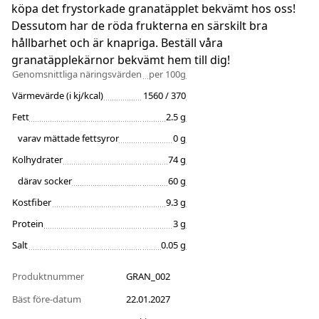
köpa det frystorkade granatäpplet bekvämt hos oss!
Dessutom har de röda frukterna en särskilt bra
hållbarhet och är knapriga. Beställ våra
granatäpplekärnor bekvämt hem till dig!
Genomsnittliga näringsvärden
per 100g
Värmevärde (i kj/kcal)
1560 / 370
Fett
2.5 g
varav mättade fettsyror
0 g
Kolhydrater
74 g
därav socker
60 g
Kostfiber
9.3 g
Protein
3 g
Salt
0.05 g
Produktnummer
GRAN_002
Bäst före-datum
22.01.2027