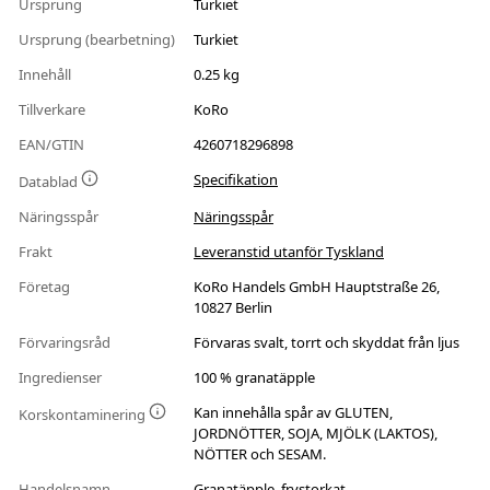
Ursprung
Turkiet
Ursprung (bearbetning)
Turkiet
Innehåll
0.25 kg
Tillverkare
KoRo
EAN/GTIN
4260718296898
Specifikation
Datablad
Näringsspår
Näringsspår
Frakt
Leveranstid utanför Tyskland
Företag
KoRo Handels GmbH Hauptstraße 26,
10827 Berlin
Förvaringsråd
Förvaras svalt, torrt och skyddat från ljus
Ingredienser
100 % granatäpple
Kan innehålla spår av GLUTEN,
Korskontaminering
JORDNÖTTER, SOJA, MJÖLK (LAKTOS),
NÖTTER och SESAM.
Handelsnamn
Granatäpple, frystorkat