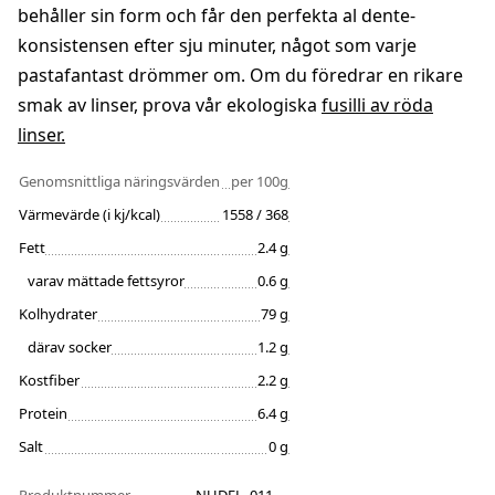
behåller sin form och får den perfekta al dente-
konsistensen efter sju minuter, något som varje
pastafantast drömmer om. Om du föredrar en rikare
smak av linser, prova vår ekologiska
fusilli av röda
linser.
Genomsnittliga näringsvärden
per 100g
Värmevärde (i kj/kcal)
1558 / 368
Fett
2.4 g
varav mättade fettsyror
0.6 g
Kolhydrater
79 g
därav socker
1.2 g
Kostfiber
2.2 g
Protein
6.4 g
Salt
0 g