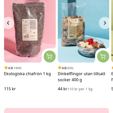
4.9
(1406)
4.8
(456)
Ekologiska chiafrön 1 kg
Dinkelflingor utan tillsatt
socker 400 g
115 kr
44 kr
110 kr
per
1 kg