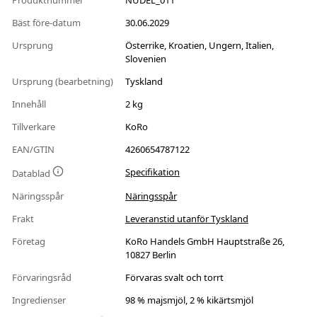
Produktnummer
NUDEL_011
Bäst före-datum
30.06.2029
Ursprung
Österrike, Kroatien, Ungern, Italien,
Slovenien
Ursprung (bearbetning)
Tyskland
Innehåll
2 kg
Tillverkare
KoRo
EAN/GTIN
4260654787122
Specifikation
Datablad
Näringsspår
Näringsspår
Frakt
Leveranstid utanför Tyskland
Företag
KoRo Handels GmbH Hauptstraße 26,
10827 Berlin
Förvaringsråd
Förvaras svalt och torrt
Ingredienser
98 % majsmjöl, 2 % kikärtsmjöl