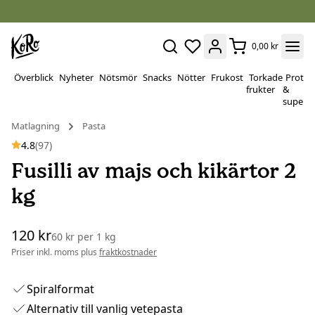
0,00 kr
Överblick
Nyheter
Nötsmör
Snacks
Nötter
Frukost
Torkade
Protei
frukter
&
superf
Matlagning
Pasta
4.8
(97)
Fusilli av majs och kikärtor 2
kg
120 kr
60 kr
per
1 kg
Priser inkl. moms plus
fraktkostnader
Spiralformat
Alternativ till vanlig vetepasta