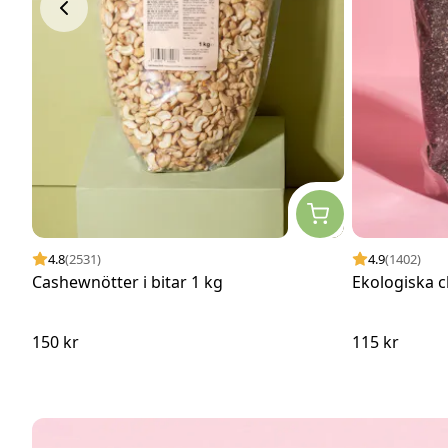
4.8
(2531)
4.9
(1402)
Cashewnötter i bitar 1 kg
Ekologiska c
150 kr
115 kr