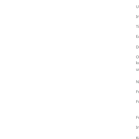
U
I
T
E
D
O
k
u
N
F
F
F
I
K