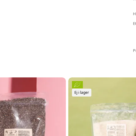
H
E
P
Ej i lager