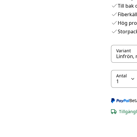
Till bak
Fiberkäll
Hög prot
Storpac
Variant
Antal
Bet
Tillgäng