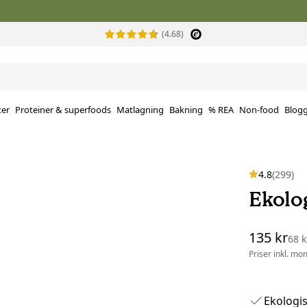
(4.68)
ter
Proteiner & superfoods
Matlagning
Bakning
% REA
Non-food
Blog
4.8
(299)
Ekolog
135 kr
68 
Priser inkl. mo
Ekologi