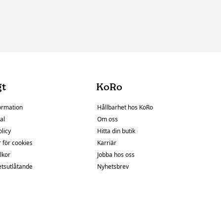
gt
KoRo
ormation
Hållbarhet hos KoRo
al
Om oss
olicy
Hitta din butik
r för cookies
Karriär
lkor
Jobba hos oss
etsutlåtande
Nyhetsbrev