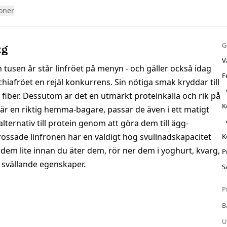
oner
G
kg
V
 tusen år står linfröet på menyn - och gäller också idag
F
hiafröet en rejäl konkurrens. Sin nötiga smak kryddar till
k fiber. Dessutom är det en utmärkt proteinkälla och rik på
K
är en riktig hemma-bagare, passar de även i ett matigt
ternativ till protein genom att göra dem till ägg-
krossade linfrönen har en väldigt hög svullnadskapacitet
K
gg dem lite innan du äter dem, rör ner dem i yoghurt, kvarg,
P
a svällande egenskaper.
S
P
B
U