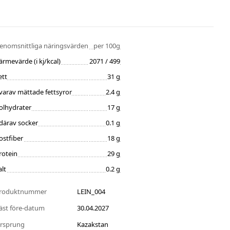
enomsnittliga näringsvärden
per 100g
ärmevärde (i kj/kcal)
2071 / 499
ett
31 g
varav mättade fettsyror
2.4 g
olhydrater
17 g
därav socker
0.1 g
ostfiber
18 g
rotein
29 g
alt
0.2 g
roduktnummer
LEIN_004
äst före-datum
30.04.2027
rsprung
Kazakstan