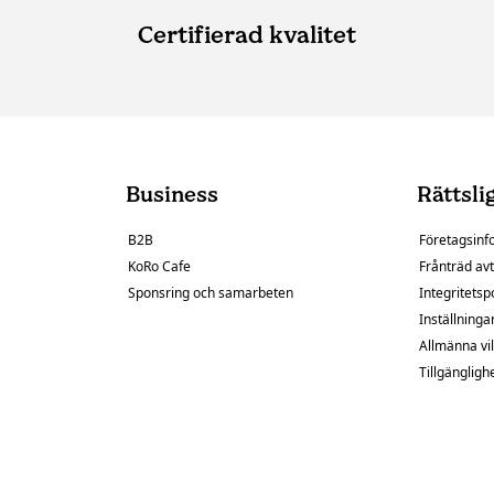
Certifierad kvalitet
Business
Rättsli
B2B
Företagsinf
KoRo Cafe
Frånträd avt
Sponsring och samarbeten
Integritetsp
Inställninga
Allmänna vil
Tillgängligh