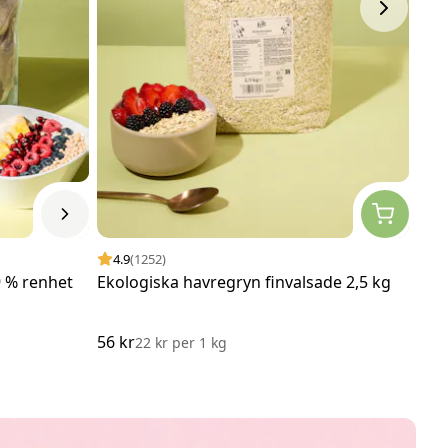
4.9
(1252)
4.
9 % renhet
Ekologiska havregryn finvalsade 2,5 kg
Eko
56 kr
235
22 kr
per
1 kg