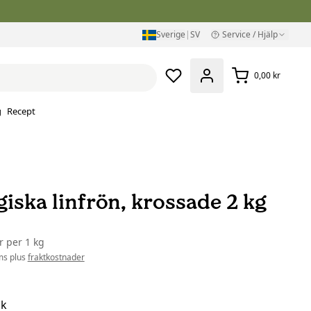
Sverige
|
SV
Service / Hjälp
0,00 kr
g
Recept
iska linfrön, krossade 2 kg
kr
per
1 kg
ms plus
fraktkostnader
sk