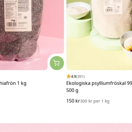
4.9
(391)
hiafrön 1 kg
Ekologiska psylliumfröskal 9
500 g
150 kr
300 kr
per
1 kg