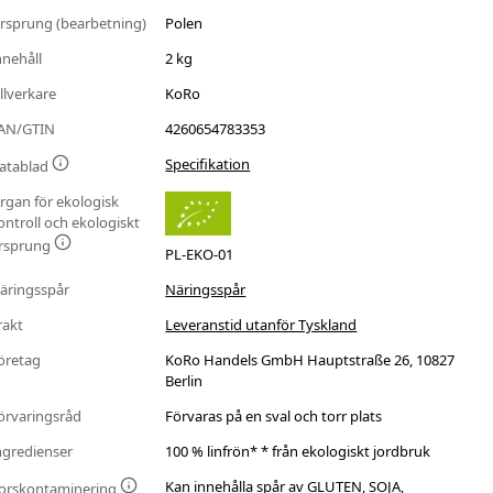
rsprung (bearbetning)
Polen
nnehåll
2 kg
illverkare
KoRo
AN/GTIN
4260654783353
Specifikation
atablad
rgan för ekologisk
ontroll och ekologiskt
rsprung
PL-EKO-01
äringsspår
Näringsspår
rakt
Leveranstid utanför Tyskland
öretag
KoRo Handels GmbH Hauptstraße 26, 10827
Berlin
örvaringsråd
Förvaras på en sval och torr plats
ngredienser
100 % linfrön* * från ekologiskt jordbruk
Kan innehålla spår av GLUTEN, SOJA,
orskontaminering