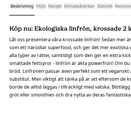
Beskrivning
FAQs
Recept
Klimatpåverkan
Statistik
Recensi
Köp nu: Ekologiska linfrön, krossade 2 
Låt oss presentera våra krossade linfrön! Sedan mer än
som ett närodlat superfood, och ger det mer exotiska c
alla typer av rätter, samtidigt som den ger en extra kic
omättade fettsyror - linfrön är äkta powerfrön! Om du 
bröd. Linfrönen passar även perfekt som ett veganskt al
substitut. Men viktigt att tänka på är att eftersom de 
borde de alltid läggas i tillräckligt med vätska. Blötlä
gröt eller smoothies och dra nytta av deras fantastisk