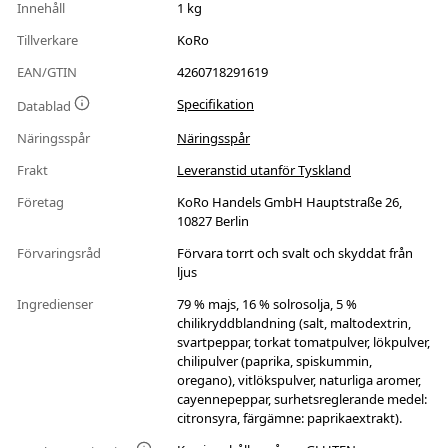
Innehåll
1 kg
Tillverkare
KoRo
EAN/GTIN
4260718291619
Specifikation
Datablad
Näringsspår
Näringsspår
Frakt
Leveranstid utanför Tyskland
Företag
KoRo Handels GmbH Hauptstraße 26,
10827 Berlin
Förvaringsråd
Förvara torrt och svalt och skyddat från
ljus
Ingredienser
79 % majs, 16 % solrosolja, 5 %
chilikryddblandning (salt, maltodextrin,
svartpeppar, torkat tomatpulver, lökpulver,
chilipulver (paprika, spiskummin,
oregano), vitlökspulver, naturliga aromer,
cayennepeppar, surhetsreglerande medel:
citronsyra, färgämne: paprikaextrakt).