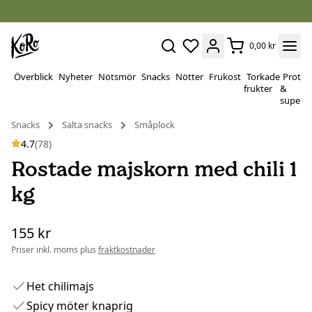
0,00 kr
Överblick
Nyheter
Nötsmör
Snacks
Nötter
Frukost
Torkade
Protei
frukter
&
superf
Snacks
Salta snacks
Småplock
4.7
(78)
Rostade majskorn med chili 1
kg
155 kr
Priser inkl. moms plus
fraktkostnader
Het chilimajs
Spicy möter knaprig