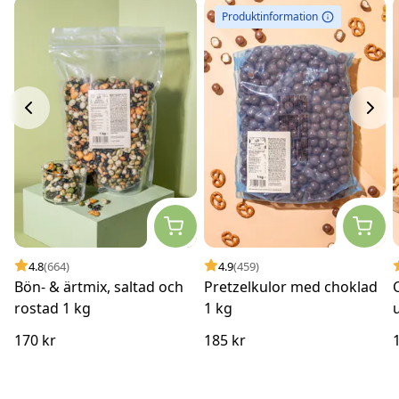
Produktinformation
4.8
(664)
4.9
(459)
Bön- & ärtmix, saltad och
Pretzelkulor med choklad
rostad 1 kg
1 kg
170 kr
185 kr