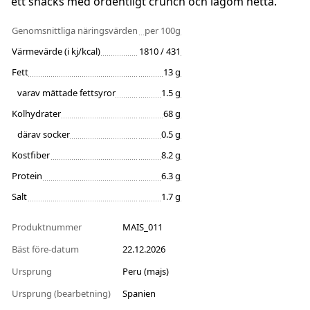
ett snacks med ordentligt crunch och lagom hetta.
Genomsnittliga näringsvärden
per 100g
Värmevärde (i kj/kcal)
1810 / 431
Fett
13 g
varav mättade fettsyror
1.5 g
Kolhydrater
68 g
därav socker
0.5 g
Kostfiber
8.2 g
Protein
6.3 g
Salt
1.7 g
Produktnummer
MAIS_011
Bäst före-datum
22.12.2026
Ursprung
Peru (majs)
Ursprung (bearbetning)
Spanien