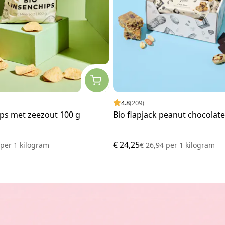
4.8
(209)
ips met zeezout 100 g
Bio flapjack peanut chocolate
€ 24,25
0
per
1 kilogram
€ 26,94
per
1 kilogram