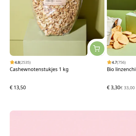
4.8
(2535)
4.7
(756)
Cashewnotenstukjes 1 kg
Bio linzench
€ 13,50
€ 3,30
€ 33,0