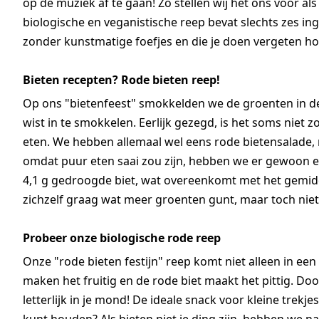
op de muziek af te gaan! Zo stellen wij het ons voor a
biologische en veganistische reep bevat slechts zes i
zonder kunstmatige foefjes en die je doen vergeten hoe
Bieten recepten? Rode bieten reep!
Op ons "bietenfeest" smokkelden we de groenten in de ba
wist in te smokkelen. Eerlijk gezegd, is het soms niet z
eten. We hebben allemaal wel eens rode bietensalade,
omdat puur eten saai zou zijn, hebben we er gewoon ee
4,1 g gedroogde biet, wat overeenkomt met het gemidde
zichzelf graag wat meer groenten gunt, maar toch nie
Probeer onze biologische rode reep
Onze "rode bieten festijn" reep komt niet alleen in een
maken het fruitig en de rode biet maakt het pittig. Do
letterlijk in je mond! De ideale snack voor kleine trekje