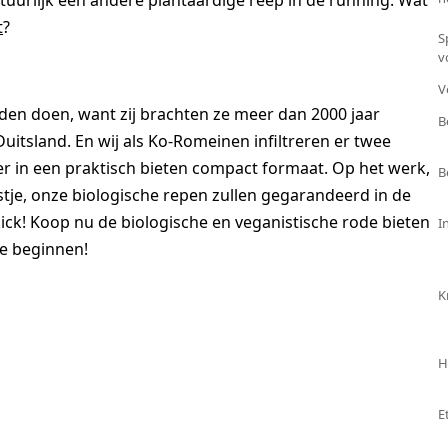
atuurlijk een andere plantaardige reep in de running. Wat
t
?
S
v
V
den doen, want zij brachten ze meer dan 2000 jaar
B
itsland. En wij als Ko-Romeinen infiltreren er twee
er in een praktisch bieten compact formaat. Op het werk,
B
stje, onze biologische repen zullen gegarandeerd in de
ick! Koop nu de biologische en veganistische rode bieten
I
je beginnen!
K
H
E