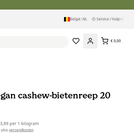
België
|
NL
Service / Hulp
€ 0,00
egan cashew-bietenreep 20
33,89
per
1 kilogram
w plus
verzendkosten