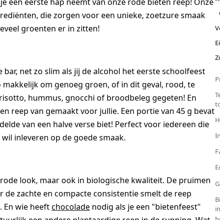
ls je een eerste hap neemt van onze rode bieten reep! Onze
ngrediënten, die zorgen voor een unieke, zoetzure smaak
veel groenten er in zitten!
V
E
Z
r, net zo slim als jij de alcohol het eerste schoolfeest
P
o makkelijk om genoeg groen, of in dit geval, rood, te
T
 risotto, hummus, gnocchi of broodbeleg gegeten! En
t
n reep van gemaakt voor jullie. Een portie van 45 g bevat
H
lde van een halve verse biet! Perfect voor iedereen die
I
t wil inleveren op de goede smaak.
F
E
 rode look, maar ook in biologische kwaliteit. De pruimen
G
or de zachte en compacte consistentie smelt de reep
B
s. En wie heeft
chocolade
nodig als je een "bietenfeest"
i
h