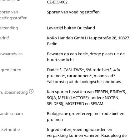
CZ-BIO-002
poren van
Sporen van voedingsstoffen
oedingsstoffen
erzending
Levertijd buiten Duitsland
edrijf
KoRo Handels GmbH Hauptstraße 26, 10827
Berlin
ewaaradvies
Bewaren op een koele, droge plaats uit de
buurt van licht
ngrediënten
Dadels*, CASHEWS*, 9% rode biet*, 4 %
pruimen*, cacaobonen*, maanzaad*
*afkomstig uit de biologische landbouw
Kan sporen bevatten van EIEREN, PINDA'S,
ruisbesmetting
SOJA, MELK (LACTOSE), andere NOTEN,
SELDERIJ, MOSTERD en SESAM
andelsnaam
Biologische groentereep met rode biet en
pruimen
tiketnotitie
Ingrediënten, voedingswaarden en
verpakking kunnen variëren. Raadpleeg de