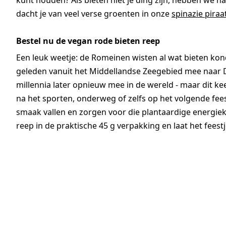
kunt houden? Als bieten niet je ding zijn, hebben we n
dacht je van veel verse groenten in onze
spinazie piraa
Bestel nu de vegan rode bieten reep
Een leuk weetje: de Romeinen wisten al wat bieten kon
geleden vanuit het Middellandse Zeegebied mee naar Du
millennia later opnieuw mee in de wereld - maar dit ke
na het sporten, onderweg of zelfs op het volgende fee
smaak vallen en zorgen voor die plantaardige energiek
reep in de praktische 45 g verpakking en laat het feest