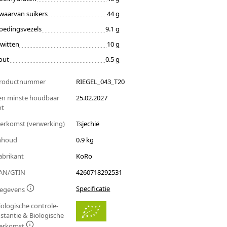
waarvan suikers
44 g
oedingsvezels
9.1 g
iwitten
10 g
out
0.5 g
roductnummer
RIEGEL_043_T20
en minste houdbaar
25.02.2027
ot
erkomst (verwerking)
Tsjechië
nhoud
0.9 kg
abrikant
KoRo
AN/GTIN
4260718292531
Specificatie
egevens
iologische controle-
nstantie & Biologische
erkomst