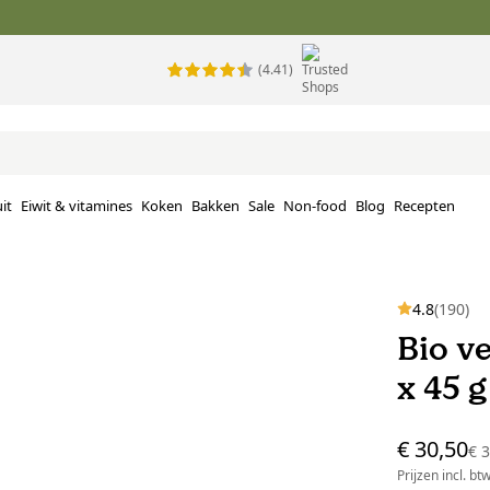
(4.41)
it
Eiwit & vitamines
Koken
Bakken
Sale
Non-food
Blog
Recepten
4.8
(190)
Bio v
x 45 g
€ 30,50
€ 
Prijzen incl. bt