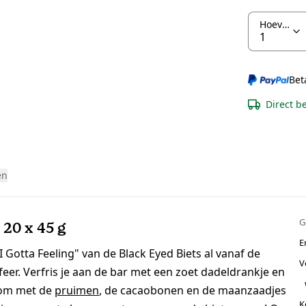
Hoeveelheid
Bet
Direct b
en
G
20 x 45 g
E
I Gotta Feeling" van de Black Eyed Biets al vanaf de
V
feer. Verfris je aan de bar met een zoet dadeldrankje en
 om met de
pruimen
, de cacaobonen en de maanzaadjes
K