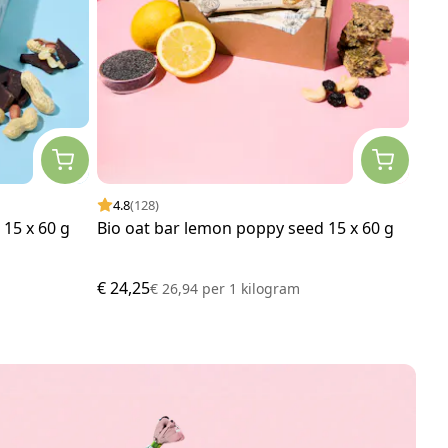
4.8
(128)
4.
 15 x 60 g
Bio oat bar lemon poppy seed 15 x 60 g
Pom
€ 24,25
€ 12
€ 26,94
per
1 kilogram