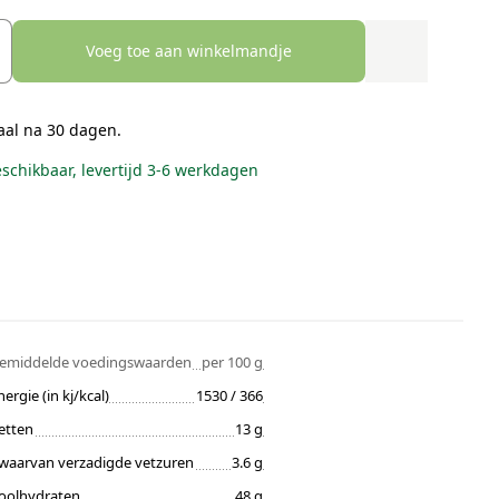
Voeg toe aan winkelmandje
aal na 30 dagen.
eschikbaar, levertijd 3-6 werkdagen
emiddelde voedingswaarden
per 100 g
nergie (in kj/kcal)
1530 / 366
etten
13 g
waarvan verzadigde vetzuren
3.6 g
oolhydraten
48 g