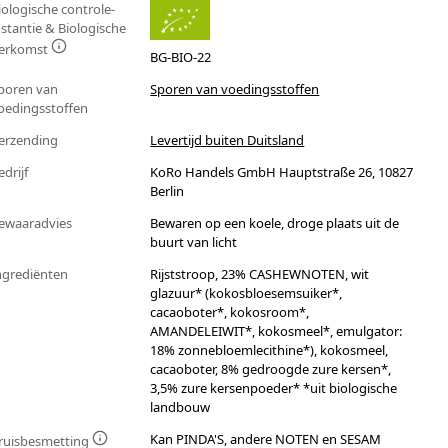
iologische controle-
nstantie & Biologische
erkomst
BG-BIO-22
poren van
Sporen van voedingsstoffen
oedingsstoffen
erzending
Levertijd buiten Duitsland
edrijf
KoRo Handels GmbH Hauptstraße 26, 10827
Berlin
ewaaradvies
Bewaren op een koele, droge plaats uit de
buurt van licht
ngrediënten
Rijststroop, 23% CASHEWNOTEN, wit
glazuur* (kokosbloesemsuiker*,
cacaoboter*, kokosroom*,
AMANDELEIWIT*, kokosmeel*, emulgator:
18% zonnebloemlecithine*), kokosmeel,
cacaoboter, 8% gedroogde zure kersen*,
3,5% zure kersenpoeder* *uit biologische
landbouw
Kan PINDA'S, andere NOTEN en SESAM
ruisbesmetting