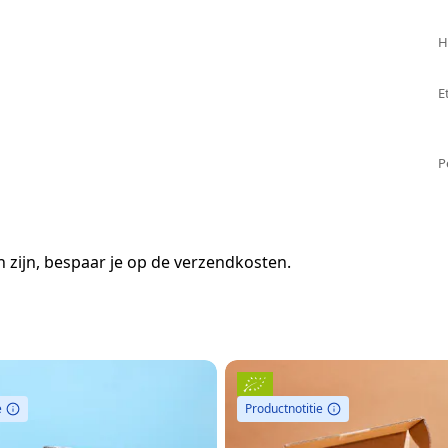
H
E
P
 zijn, bespaar je op de verzendkosten.
e
Productnotitie