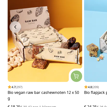
4.7
(297)
4.8
(209)
Bio vegan raw bar cashewnoten 12 x 50
Bio flapjack
g
€ 18,25
€ 24,25
€ 30,42
per
1 kilogram
€ 26,