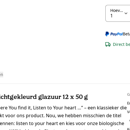
Hoeveelheid
Bet
Direct b
en
G
chtgekleurd glazuur 12 x 50 g
E
e You find it, Listen to Your heart …” – een klassieker die
V
kt voor ons product. Nou, we hebben misschien de titel
kennen: listen to your heart en kies voor onze biologische
K