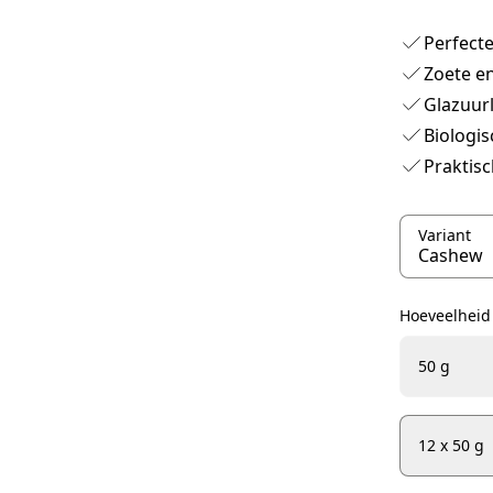
Perfecte
Zoete e
Glazuur
Biologis
Praktis
Variant
Hoeveelheid
50 g
12 x 50 g