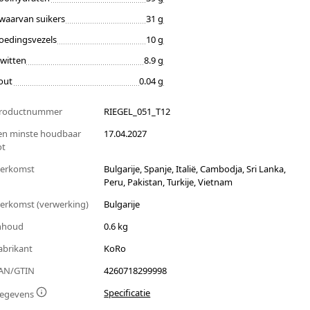
waarvan suikers
31 g
oedingsvezels
10 g
iwitten
8.9 g
out
0.04 g
roductnummer
RIEGEL_051_T12
en minste houdbaar
17.04.2027
ot
erkomst
Bulgarije, Spanje, Italië, Cambodja, Sri Lanka,
Peru, Pakistan, Turkije, Vietnam
erkomst (verwerking)
Bulgarije
nhoud
0.6 kg
abrikant
KoRo
AN/GTIN
4260718299998
Specificatie
egevens