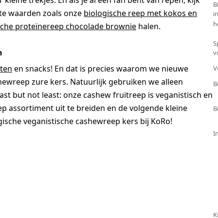
leine trekjes. En als je al een fan bent van repen, kijk
B
ste waarden zoals onze
biologische reep met kokos en
i
h
sche proteïnereep chocolade brownie
halen.
S
n
v
ten
en snacks! En dat is precies waarom we nieuwe
V
hewreep zure kers. Natuurlijk gebruiken we alleen
B
ast but not least: onze cashew fruitreep is veganistisch en
p assortiment uit te breiden en de volgende kleine
B
ogische veganistische cashewreep kers bij KoRo!
I
K