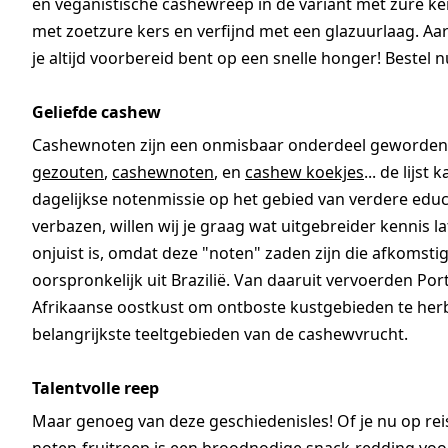
en veganistische cashewreep in de variant met zure k
met zoetzure kers en verfijnd met een glazuurlaag. Aarz
je altijd voorbereid bent op een snelle honger! Bestel n
Geliefde cashew
Cashewnoten zijn een onmisbaar onderdeel geworden v
gezouten
,
cashewnoten
, en
cashew koekjes
... de lijs
dagelijkse notenmissie op het gebied van verdere edu
verbazen, willen wij je graag wat uitgebreider kenni
onjuist is, omdat deze "noten" zaden zijn die afkomst
oorspronkelijk uit Brazilië. Van daaruit vervoerden P
Afrikaanse oostkust om ontboste kustgebieden te her
belangrijkste teeltgebieden van de cashewvrucht.
Talentvolle reep
Maar genoeg van deze geschiedenisles! Of je nu op reis 