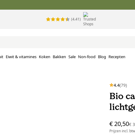
(4.41)
it
Eiwit & vitamines
Koken
Bakken
Sale
Non-food
Blog
Recepten
4.4
(79)
Bio c
lichtg
€ 20,50
€ 
Prijzen incl. bt