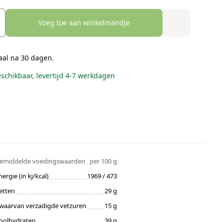
Voeg toe aan winkelmandje
aal na 30 dagen.
eschikbaar, levertijd 4-7 werkdagen
emiddelde voedingswaarden
per 100 g
nergie (in kj/kcal)
1969 / 473
etten
29 g
waarvan verzadigde vetzuren
15 g
oolhydraten
39 g