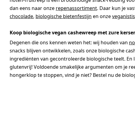
noten-fruitreep is een broodnodige snack-redding voor k
dan eens naar onze
repenassortiment
. Daar kun je va
chocolade
,
biologische bietenfestijn
en onze
veganisti
Koop biologische vegan cashewreep met zure kerse
Degenen die ons kennen weten het: wij houden van
no
snacks blijven ontwikkelen, zoals onze biologische cas
ingrediënten van gecontroleerde biologische teelt. En l
glutenvrij! Voldoende smakelijke argumenten om je ree
hongerklop te stoppen, vind je niet? Bestel nu de biol