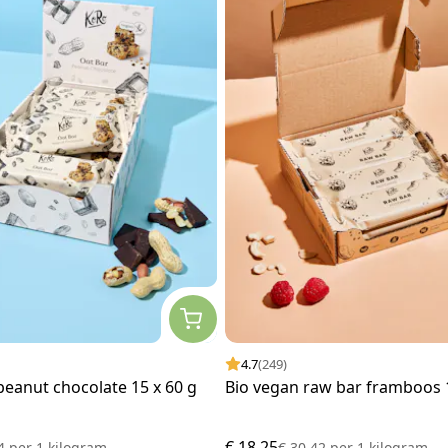
4.7
(249)
 peanut chocolate 15 x 60 g
Bio vegan raw bar framboos 1
€ 18,25
94
per
1 kilogram
€ 30,42
per
1 kilogram