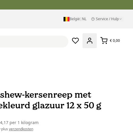
België
|
NL
Service / Hulp
€ 0,00
ashew-kersenreep met
ekleurd glazuur 12 x 50 g
34,17
per
1 kilogram
w plus
verzendkosten