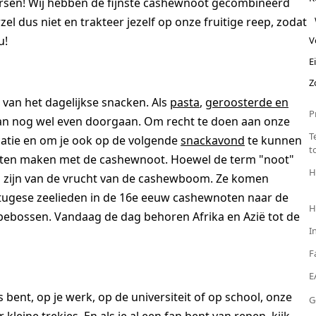
ersen! Wij hebben de fijnste cashewnoot gecombineerd
el dus niet en trakteer jezelf op onze fruitige reep, zodat
u!
V
E
Z
an het dagelijkse snacken. Als
pasta
,
geroosterde en
P
t kan nog wel even doorgaan. Om recht te doen aan onze
T
catie en om je ook op de volgende
snackavond
te kunnen
t
s laten maken met de cashewnoot. Hoewel de term "noot"
H
ig zijn van de vrucht van de cashewboom. Ze komen
ortugese zeelieden in de 16e eeuw cashewnoten naar de
H
bebossen. Vandaag de dag behoren Afrika en Azië tot de
I
F
E
bent, op je werk, op de universiteit of op school, onze
G