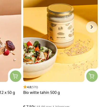
4.8
(570)
4.
2 x 50 g
Bio witte tahin 500 g
Bio 
€ 7,50
€ 18
€ 15,00
per
1 kilogram