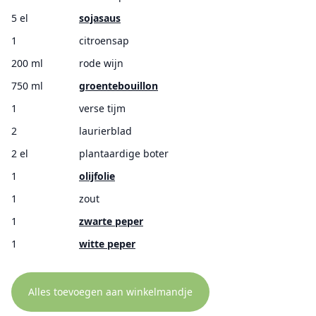
5 el
sojasaus
1
citroensap
200 ml
rode wijn
750 ml
groentebouillon
1
verse tijm
2
laurierblad
2 el
plantaardige boter
1
olijfolie
1
zout
1
zwarte peper
1
witte peper
Alles toevoegen aan winkelmandje