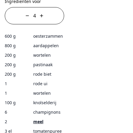
Ingrediënten voor
600 g
oesterzammen
800 g
aardappelen
200 g
wortelen
200 g
pastinaak
200 g
rode biet
1
rode ui
1
wortelen
100 g
knolselderij
6
champignons
2
meel
3 el
tomatenpuree