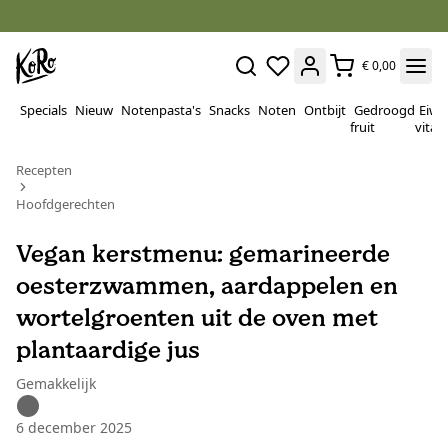
€ 0,00
Specials
Nieuw
Notenpasta's
Snacks
Noten
Ontbijt
Gedroogd
Eiwi
fruit
vitam
Recepten
Hoofdgerechten
Vegan kerstmenu: gemarineerde
oesterzwammen, aardappelen en
wortelgroenten uit de oven met
plantaardige jus
Gemakkelijk
6 december 2025