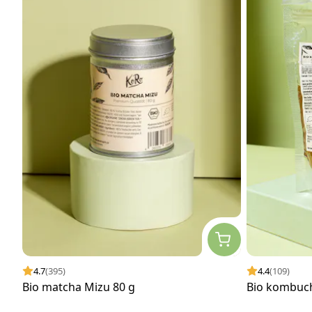
4.7
(395)
4.4
(109)
Bio matcha Mizu 80 g
Bio kombuc