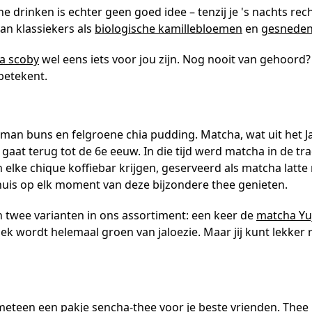
drinken is echter geen goed idee – tenzij je 's nachts recht
an klassiekers als
biologische kamillebloemen
en
gesneden
a scoby
wel eens iets voor jou zijn. Nog nooit van gehoor
 betekent.
man buns en felgroene chia pudding. Matcha, wat uit het J
gaat terug tot de 6e eeuw. In die tijd werd matcha in de t
elke chique koffiebar krijgen, geserveerd als matcha latt
huis op elk moment van deze bijzondere thee genieten.
 twee varianten in ons assortiment: een keer de
matcha Yuj
ek wordt helemaal groen van jaloezie. Maar jij kunt lekker r
 meteen een pakje
sencha-thee
voor je beste vrienden. Thee