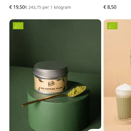
€ 19,50
€ 8,50
€ 243,75
per
1 kilogram