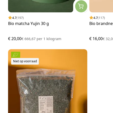
4.7
(197)
4.7
(117)
Bio matcha Yujin 30 g
Bio brandne
€ 20,00
€ 16,00
€ 666,67
per
1 kilogram
€ 32,
Niet op voorraad