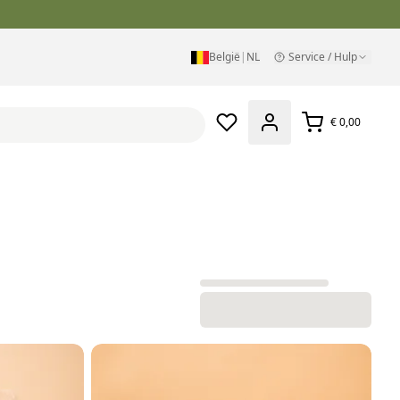
België
|
NL
Service / Hulp
€ 0,00