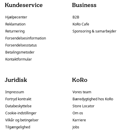
Kundeservice
Business
Hjælpecenter
B2B
Reklamation
KoRo Cafe
Returnering
Sponsoring & samarbejder
Forsendelsesinformation
Forsendelsesstatus
Betalingsmetoder
Kontaktformular
Juridisk
KoRo
Impressum
Vores team
Fortryd kontrakt
Bæredygtighed hos KoRo
Databeskyttelse
Store Locator
Cookie-indstillinger
Om os
Vilkår og betingelser
Karriere
Tilgængelighed
Jobs