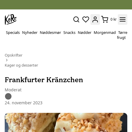
0 kr
Specials
Nyheder
Nøddesmør
Snacks
Nødder
Morgenmad
Tørret
P
frugt
&
v
Opskrifter
Kager og desserter
Frankfurter Kränzchen
Moderat
24. november 2023