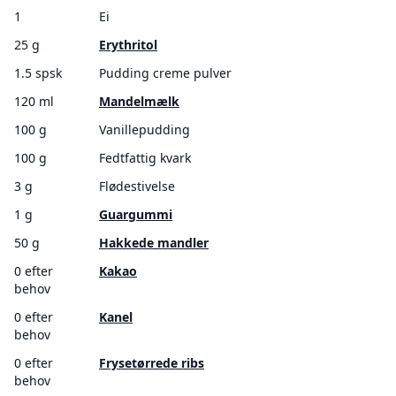
1
Ei
25 g
Erythritol
1.5 spsk
Pudding creme pulver
120 ml
Mandelmælk
100 g
Vanillepudding
100 g
Fedtfattig kvark
3 g
Flødestivelse
1 g
Guargummi
50 g
Hakkede mandler
0 efter
Kakao
behov
0 efter
Kanel
behov
0 efter
Frysetørrede ribs
behov