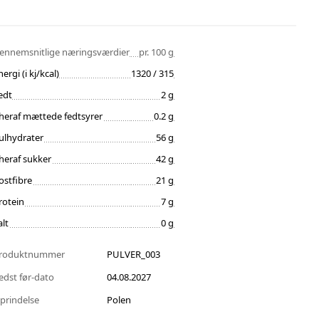
ennemsnitlige næringsværdier
pr. 100 g
nergi (i kj/kcal)
1320 / 315
edt
2 g
heraf mættede fedtsyrer
0.2 g
ulhydrater
56 g
heraf sukker
42 g
ostfibre
21 g
rotein
7 g
alt
0 g
roduktnummer
PULVER_003
edst før-dato
04.08.2027
prindelse
Polen