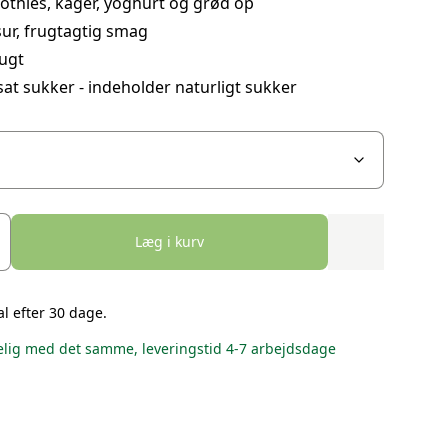
othies, kager, yoghurt og grød op
ur, frugtagtig smag
ugt
sat sukker - indeholder naturligt sukker
Læg i kurv
al efter 30 dage.
lig med det samme, leveringstid 4-7 arbejdsdage