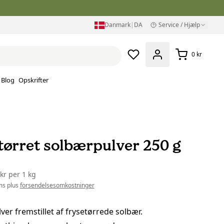
Danmark
|
DA
Service / Hjælp
0 kr
Blog
Opskrifter
tørret solbærpulver 250 g
 kr
per
1 kg
ms plus
forsendelsesomkostninger
ver fremstillet af frysetørrede solbær.