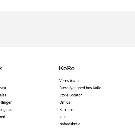
k
KoRo
Vores team
rakt
Bæredygtighed hos KoRo
else
Store Locator
illinger
Om os
tingelser
Karriere
hed
Jobs
Nyhedsbrev