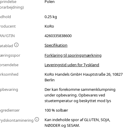
prindelse
Polen
forarbejdning)
ndhold
0.25 kg
roducent
KoRo
AN/GTIN
4260335838600
Specifikation
atablad
æringsspor
Forklaring til sporingsmærkning
orsendelse
Leveringstid uden for Tyskland
irksomhed
KoRo Handels GmbH Hauptstraße 26, 10827
Berlin
pbevaring
Der kan forekomme sammenklumpning
under opbevaring. Opbevares ved
stuetemperatur og beskyttet mod lys
ngredienser
100 % solbær
Kan indeholde spor af GLUTEN, SOJA,
rydskontaminering
NØDDER og SESAM.