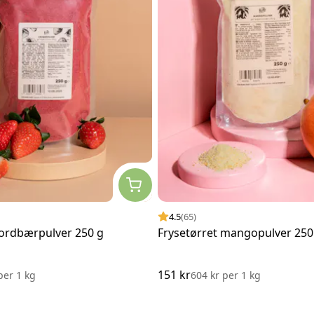
4.5
(65)
jordbærpulver 250 g
Frysetørret mangopulver 250
151 kr
per
1 kg
604 kr
per
1 kg