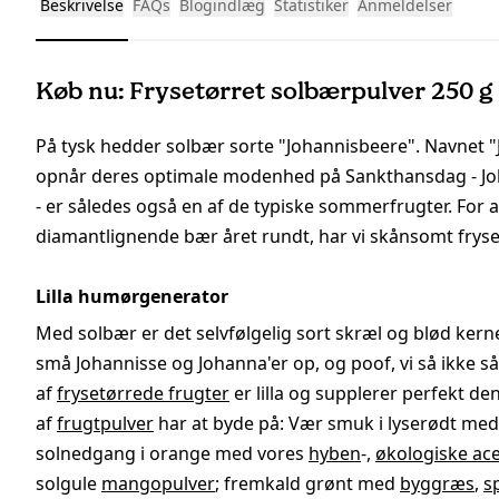
Beskrivelse
FAQs
Blogindlæg
Statistiker
Anmeldelser
Køb nu: Frysetørret solbærpulver 250 g
På tysk hedder solbær sorte "Johannisbeere". Navnet
opnår deres optimale modenhed på Sankthansdag - Joha
- er således også en af ​​de typiske sommerfrugter. Fo
diamantlignende bær året rundt, har vi skånsomt fryset
Lilla humørgenerator
Med solbær er det selvfølgelig sort skræl og blød kerne.
små Johannisse og Johanna'er op, og poof, vi så ikke s
af
frysetørrede frugter
er lilla og supplerer perfekt d
af
frugtpulver
har at byde på: Vær smuk i lyserødt me
solnedgang i orange med vores
hyben
-,
økologiske ac
solgule
mangopulver
; fremkald grønt med
byggræs
,
s