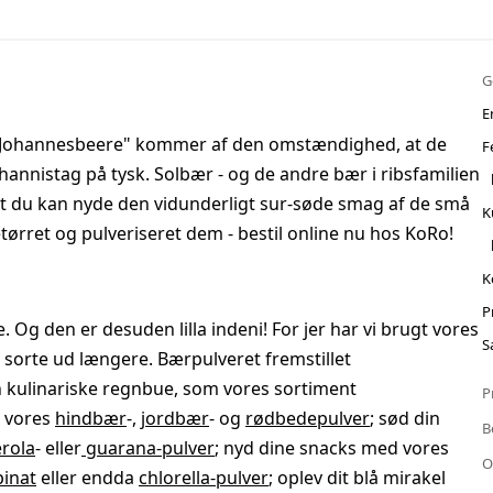
G
E
 "Johannesbeere" kommer af den omstændighed, at de
F
nnistag på tysk. Solbær - og de andre bær i ribsfamilien
r at du kan nyde den vidunderligt sur-søde smag af de små
K
ørret og pulveriseret dem - bestil online nu hos KoRo!
K
P
 Og den er desuden lilla indeni! For jer har vi brugt vores
S
å sorte ud længere. Bærpulveret fremstillet
en kulinariske regnbue, som vores sortiment
P
d vores
hindbær
-,
jordbær
- og
rødbedepulver
; sød din
B
erola
- eller
guarana-pulver
; nyd dine snacks med vores
O
pinat
eller endda
chlorella-pulver
; oplev dit blå mirakel