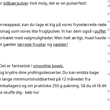
O
ler
blåbærpulver
. Holi moly, det er en pulverfest!
(
I
P
tjerneappeal, kan du tage et kig på vores frysetørrede røde
E
mag som vores lilla frugtpulver. Vi har dem også i
puffet
 forkælet med valgmuligheder. Men helt ærligt, hvad havde
D
det gælder
tørrede frugter
og
nødder!
N
F
V
et er fantastisk i
smoothie bowls
,
e og krydre dine yndlingsdesserter. Du kan endda bage
O
sin lange minimumsholdbarhed på 12 måneder fra
ballagen) og sin praktiske 250 g-pakning. Så du vil få dit
I
e skuffe dig - køb nu!
K