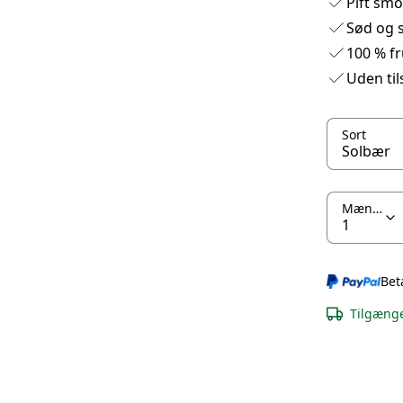
Pift smo
Sød og s
100 % fr
Uden til
Sort
Mængde
Bet
Tilgænge