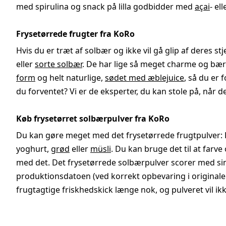
med spirulina og snack på lilla godbidder med
açai
- el
Frysetørrede frugter fra KoRo
Hvis du er træt af solbær og ikke vil gå glip af deres s
eller
sorte solbær
. De har lige så meget charme og bærs
form
og helt naturlige,
sødet med æblejuice
, så du er
du forventet? Vi er de eksperter, du kan stole på, når 
Køb frysetørret solbærpulver fra KoRo
Du kan gøre meget med det frysetørrede frugtpulver: D
yoghurt,
grød
eller
müsli
. Du kan bruge det til at farv
med det. Det frysetørrede solbærpulver scorer med 
produktionsdatoen (ved korrekt opbevaring i originalem
frugtagtige friskhedskick længe nok, og pulveret vil ikk