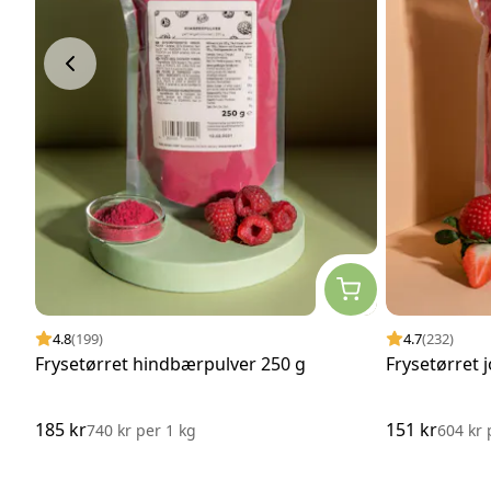
4.8
(199)
4.7
(232)
Frysetørret hindbærpulver 250 g
Frysetørret 
185 kr
151 kr
740 kr
per
1 kg
604 kr