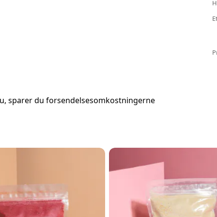
H
E
P
nu, sparer du forsendelsesomkostningerne