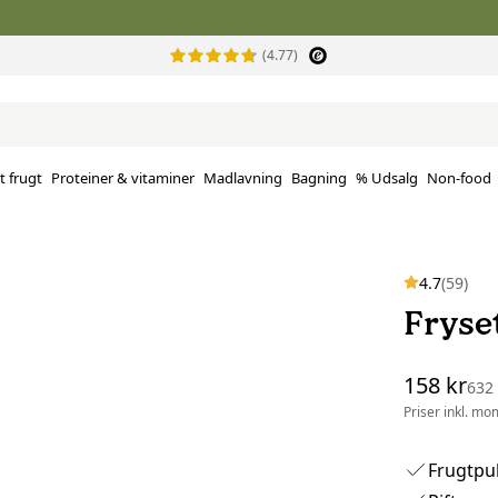
(4.77)
t frugt
Proteiner & vitaminer
Madlavning
Bagning
% Udsalg
Non-food
4.7
(59)
Fryse
158 kr
632
Priser inkl. mo
Frugtpul