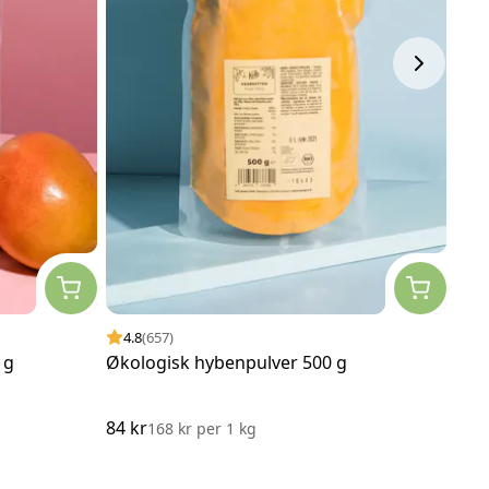
4.8
(657)
4.
 g
Økologisk hybenpulver 500 g
Frys
84 kr
210
168 kr
per
1 kg