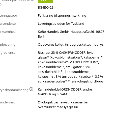
g økologisk oprindelse
BG-BIO-22
æringsspor
Forklaring til sporingsmærkning
orsendelse
Leveringstid uden for Tyskland
irksomhed
KoRo Handels GmbH Hauptstraße 26, 10827
Berlin
pbevaring
Opbevares køligt, tørt og beskyttet mod lys
ngredienser
Rissirup, 23 % CASHEWNØDDER, hvid
glasur* (kokosblomstsukker*, kakaosmør*,
kokosnøddecreme*, MANDELPROTEIN*,
kokosnøddemel*, emulgator: 18 %
solsikkelechitin*), kokosnøddemel,
kakaosmør, 8 % tørrede surkirsebær*, 3,5 %
surkirsebærpulver* *fra økologisk jordbrug
Kan indeholde JORDNØDDER, andre
rydskontaminering
NØDDER og SESAM
andelsnavn
Økologisk cashew-surkirsebærbar
overtrukket med lys glasur