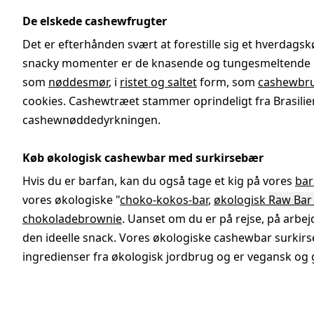
De elskede cashewfrugter
Det er efterhånden svært at forestille sig et hverdag
snacky momenter er de knasende og tungesmeltende 
som
nøddesmør
, i
ristet og saltet
form, som
cashewbr
cookies. Cashewtræet stammer oprindeligt fra Brasilien
cashewnøddedyrkningen.
Køb økologisk cashewbar med surkirsebær
Hvis du er barfan, kan du også tage et kig på vores
bar
vores økologiske "
choko-kokos-bar
,
økologisk
Raw Bar
chokoladebrownie
. Uanset om du er på rejse, på arbejd
den ideelle snack. Vores økologiske cashewbar surkirs
ingredienser fra økologisk jordbrug og er vegansk og gl