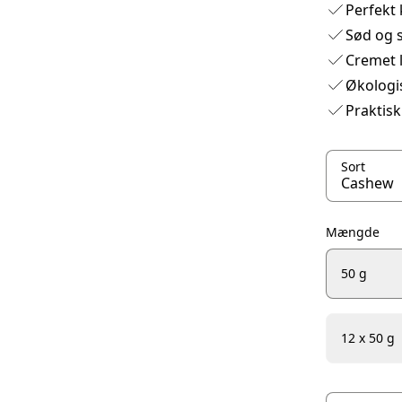
Perfekt
Sød og 
Cremet l
Økologis
Praktisk
Sort
Mængde
50 g
12 x 50 g