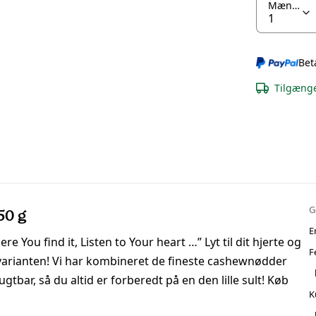
Mængde
Bet
Tilgænge
G
50 g
E
 You find it, Listen to Your heart …” Lyt til dit hjerte og
F
arianten! Vi har kombineret de fineste cashewnødder
tbar, så du altid er forberedt på en den lille sult! Køb
K