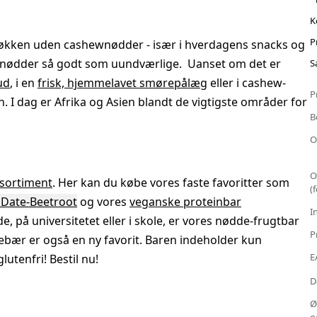
K
P
skøkken uden cashewnødder - især i hverdagens snacks og
nødder så godt som uundværlige. Uanset om det er
S
ud
, i en
frisk, hjemmelavet smørepålæg
eller i cashew-
P
. I dag er Afrika og Asien blandt de vigtigste områder for
B
O
O
sortiment
. Her kan du købe vores faste favoritter som
(
 Date-Beetroot
og vores
veganske proteinbar
I
e, på universitetet eller i skole, er vores nødde-frugtbar
P
ebær er også en ny favorit. Baren indeholder kun
E
utenfri! Bestil nu!
D
Ø