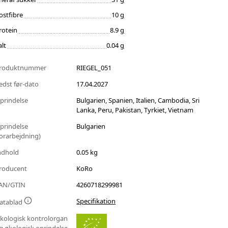
ostfibre
10 g
rotein
8.9 g
alt
0.04 g
roduktnummer
RIEGEL_051
edst før-dato
17.04.2027
prindelse
Bulgarien, Spanien, Italien, Cambodia, Sri
Lanka, Peru, Pakistan, Tyrkiet, Vietnam
prindelse
Bulgarien
forarbejdning)
ndhold
0.05 kg
roducent
KoRo
AN/GTIN
4260718299981
Specifikation
atablad
kologisk kontrolorgan