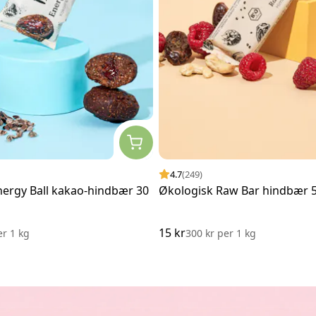
4.7
(249)
nergy Ball kakao-hindbær 30
Økologisk Raw Bar hindbær 5
15 kr
er
1 kg
300 kr
per
1 kg