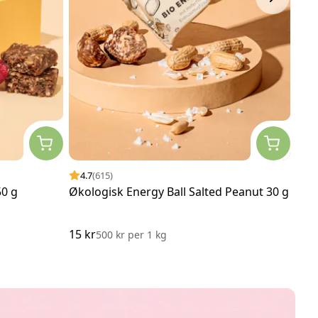
4.7
(615)
4.
0 g
Økologisk Energy Ball Salted Peanut 30 g
Hvi
15 kr
115
500 kr
per
1 kg