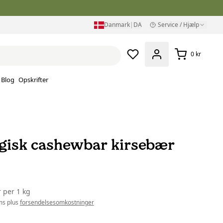
Danmark
|
DA
Service / Hjælp
0 kr
Blog
Opskrifter
gisk cashewbar kirsebær
r
per
1 kg
ms plus
forsendelsesomkostninger