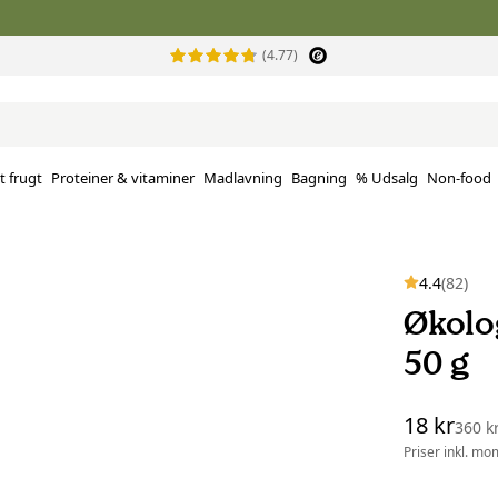
(4.77)
t frugt
Proteiner & vitaminer
Madlavning
Bagning
% Udsalg
Non-food
4.4
(82)
Økolo
50 g
18 kr
360 k
Priser inkl. mo