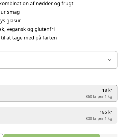
 kombination af nødder og frugt
sur smag
ys glasur
k, vegansk og glutenfri
 til at tage med på farten
18 kr
360 kr per
1 kg
185 kr
308 kr per
1 kg