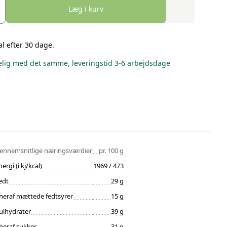
Læg i kurv
al efter 30 dage.
lig med det samme, leveringstid 3-6 arbejdsdage
ennemsnitlige næringsværdier
pr. 100 g
nergi (i kj/kcal)
1969 / 473
edt
29 g
heraf mættede fedtsyrer
15 g
ulhydrater
39 g
heraf sukker
31 g