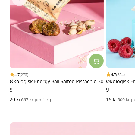
4.7
(275)
4.7
(254)
Økologisk Energy Ball Salted Pistachio 30
Økologisk E
g
g
20 kr
15 kr
667 kr
per
1 kg
500 kr
p