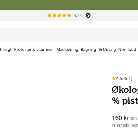
(4.77)
t frugt
Proteiner & vitaminer
Madlavning
Bagning
% Udsalg
Non-food
4.5
(361)
Økolo
% pis
160 kr
606
Priser inkl. mo