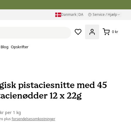
Danmark
|
DA
Service / Hjælp
0 kr
Blog
Opskrifter
gisk pistaciesnitte med 45
tacienødder 12 x 22g
 kr
per
1 kg
ms plus
forsendelsesomkostninger