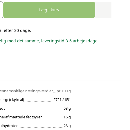
Læg i kurv
al efter 30 dage.
lig med det samme, leveringstid 3-6 arbejdsdage
ennemsnitlige næringsværdier
pr. 100 g
nergi (i kj/kcal)
2721 / 651
edt
53 g
heraf mættede fedtsyrer
16 g
ulhydrater
28 g