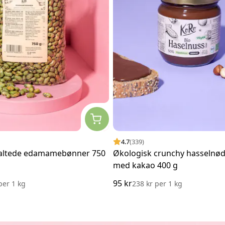
4.7
(339)
saltede edamamebønner 750
Økologisk crunchy hasselnø
med kakao 400 g
95 kr
per
1 kg
238 kr
per
1 kg