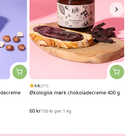
4.8
(211)
4.
ddecreme
Økologisk mørk chokoladecreme 400 g
Øko
Butt
60 kr
22 k
150 kr
per
1 kg