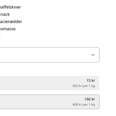
affelskiver
snack
tacienødder
aomasse
k
15 kr
682 kr per
1 kg
160 kr
606 kr per
1 kg