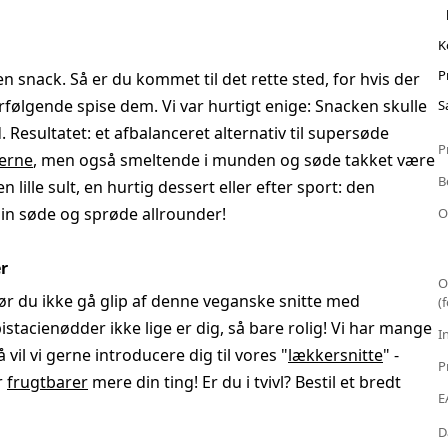
K
P
en snack. Så er du kommet til det rette sted, for hvis der
terfølgende spise dem. Vi var hurtigt enige: Snacken skulle
S
Resultatet: et afbalanceret alternativ til supersøde
P
erne
, men også smeltende i munden og søde takket være
B
 lille sult, en hurtig dessert eller efter sport: den
din søde og sprøde allrounder!
O
r
O
ør du ikke gå glip af denne veganske snitte med
(
tacienødder ikke lige er dig, så bare rolig! Vi har mange
I
 vil vi gerne introducere dig til vores "
lækkersnitte
" -
P
er
frugtbarer
mere din ting! Er du i tvivl? Bestil et bredt
E
D