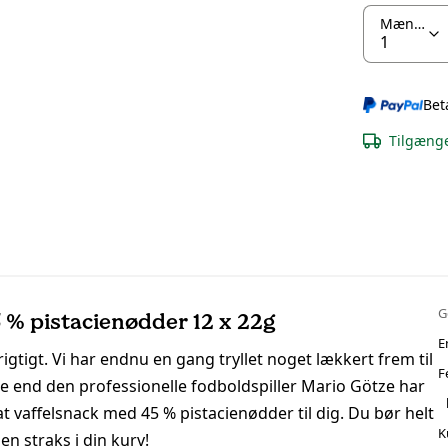
Mængde
Bet
Tilgænge
G
 % pistacienødder 12 x 22g
E
rigtigt. Vi har endnu en gang tryllet noget lækkert frem til
F
re end den professionelle fodboldspiller Mario Götze har
t vaffelsnack med 45 % pistacienødder til dig. Du bør helt
K
n straks i din kurv!