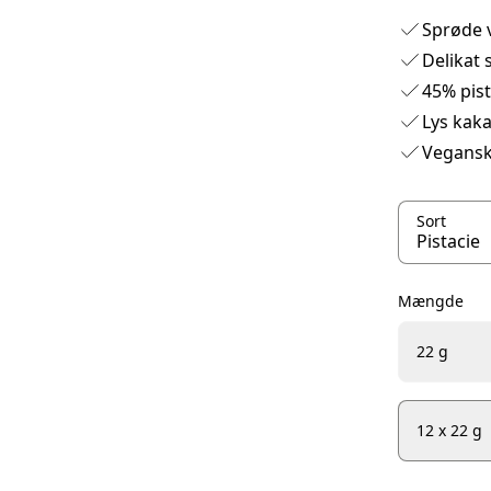
Sprøde v
Delikat 
45% pis
Lys kak
Vegans
Sort
Mængde
22 g
12 x 22 g