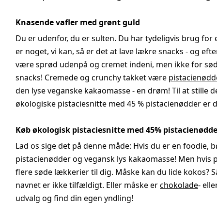
Knasende vafler med grønt guld
Du er udenfor, du er sulten. Du har tydeligvis brug for 
er noget, vi kan, så er det at lave lækre snacks - og ef
være sprød udenpå og cremet indeni, men ikke for sød. 
snacks! Cremede og crunchy takket være
pistacienødd
den lyse veganske kakaomasse - en drøm! Til at stille den
økologiske pistaciesnitte med 45 % pistacienødder er 
Køb økologisk pistaciesnitte med 45% pistacienødde
Lad os sige det på denne måde: Hvis du er en foodie, b
pistacienødder og vegansk lys kakaomasse! Men hvis pis
flere søde lækkerier til dig. Måske kan du lide kokos? Så
navnet er ikke tilfældigt. Eller måske er
chokolade
- ell
udvalg og find din egen yndling!