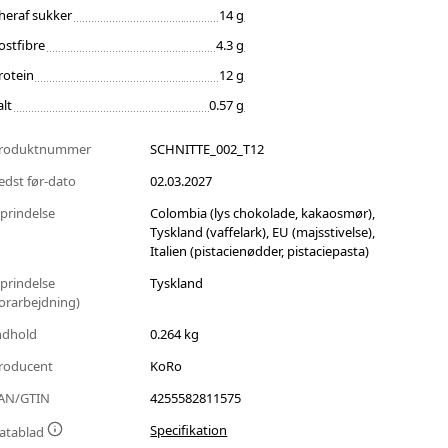
heraf sukker
14 g
ostfibre
4.3 g
rotein
12 g
alt
0.57 g
roduktnummer
SCHNITTE_002_T12
edst før-dato
02.03.2027
prindelse
Colombia (lys chokolade, kakaosmør),
Tyskland (vaffelark), EU (majsstivelse),
Italien (pistacienødder, pistaciepasta)
prindelse
Tyskland
forarbejdning)
ndhold
0.264 kg
roducent
KoRo
AN/GTIN
4255582811575
Specifikation
atablad