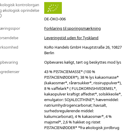
kologisk kontrolorgan
g økologisk oprindelse
DE-ÖKO-006
æringsspor
Forklaring til sporingsmærkning
orsendelse
Leveringstid uden for Tyskland
irksomhed
KoRo Handels GmbH Hauptstraße 26, 10827
Berlin
pbevaring
Opbevares køligt, tørt og beskyttes mod lys
ngredienser
43 % PISTACIEMASSE* (100 %
PISTACIENØDDER*), 38 % lys kakaomasse*
(kakaosmør*, rårørsukker*, rissiruppulver*),
8 % vaffelark* ( FULDKORNSHVEDEMEL*,
kakaopulver kraftigt affedtet*, solsikkeolie*,
emulgator: SOJALECITHINE*; hævemiddel:
natriumhydrogencarbonat; havsalt,
surhedsregulerende middel:
kaliumcarbonat), 4 % kakaosmør*, 4 %
majsmel*, 2,6 % hakket og ristet
PISTACIENØDDER* *fra økologisk jordbrug