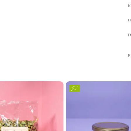
K
H
E
P