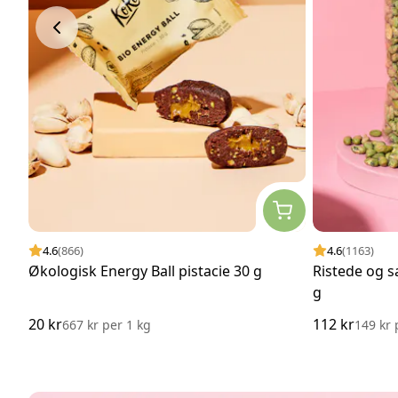
4.6
(866)
4.6
(1163)
Økologisk Energy Ball pistacie 30 g
Ristede og 
g
20 kr
112 kr
667 kr
per
1 kg
149 kr