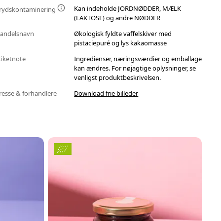
Kan indeholde JORDNØDDER, MÆLK
rydskontaminering
(LAKTOSE) og andre NØDDER
andelsnavn
Økologisk fyldte vaffelskiver med
pistaciepuré og lys kakaomasse
tiketnote
Ingredienser, næringsværdier og emballage
kan ændres. For nøjagtige oplysninger, se
venligst produktbeskrivelsen.
resse & forhandlere
Download frie billeder
P