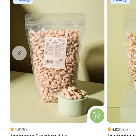
4.9
(797)
4.8
(2535)