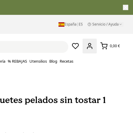
España
|
ES
Servicio / Ayuda
0,00 €
ría
% REBAJAS
Utensilios
Blog
Recetas
uetes pelados sin tostar 1