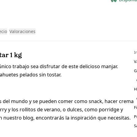
ecio
Valoraciones
I
ar 1 kg
V
nico trabajo sea disfrutar de este delicioso manjar.
G
ahuetes pelados sin tostar.
H
nas del mundo y se pueden comer como snack, hacer crema
F
rry y los rollitos de verano, o dulces, como porridge y
P
n nuestro blog, encontrarás la inspiración que necesitas.
S