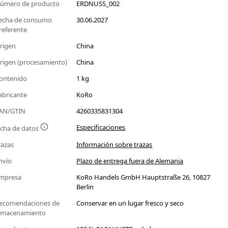
úmero de producto
ERDNUSS_002
echa de consumo
30.06.2027
referente
rigen
China
rigen (procesamiento)
China
ontenido
1 kg
abricante
KoRo
AN/GTIN
4260335831304
Especificaciones
icha de datos
razas
Información sobre trazas
nvío
Plazo de entrega fuera de Alemania
mpresa
KoRo Handels GmbH Hauptstraße 26, 10827
Berlin
ecomendaciones de
Conservar en un lugar fresco y seco
lmacenamiento