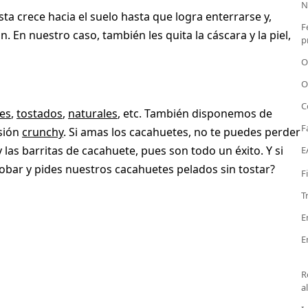
N
ta crece hacia el suelo hasta que logra enterrarse y,
F
En nuestro caso, también les quita la cáscara y la piel,
p
O
O
C
res
,
tostados
,
naturales
, etc. También disponemos de
F
rsión
crunchy
. Si amas los cacahuetes, no te puedes perder
 las barritas de cacahuete, pues son todo un éxito. Y si
E
obar y pides nuestros cacahuetes pelados sin tostar?
F
T
E
E
R
a