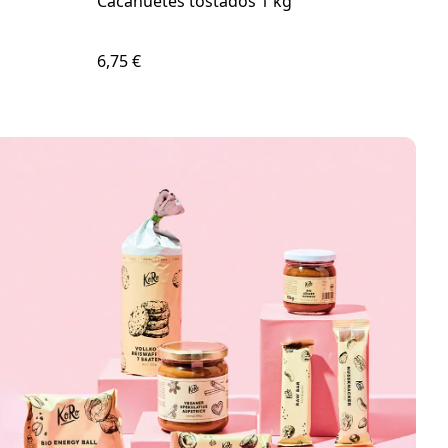
Cacahuetes tostados 1 kg
Cop
6,75 €
4,75