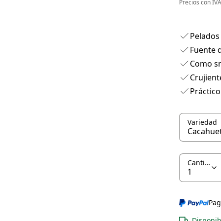
Precios con I
Pelados 
Fuente d
Como sn
Crujient
Práctico
Variedad
Cantidad
Pag
Disponib