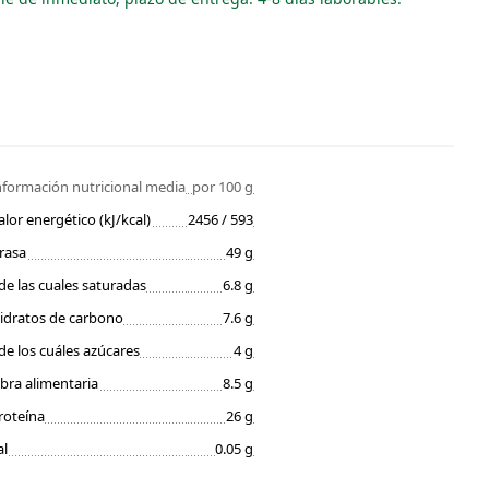
nformación nutricional media
por 100 g
alor energético (kJ/kcal)
2456 / 593
rasa
49 g
de las cuales saturadas
6.8 g
idratos de carbono
7.6 g
de los cuáles azúcares
4 g
ibra alimentaria
8.5 g
roteína
26 g
al
0.05 g