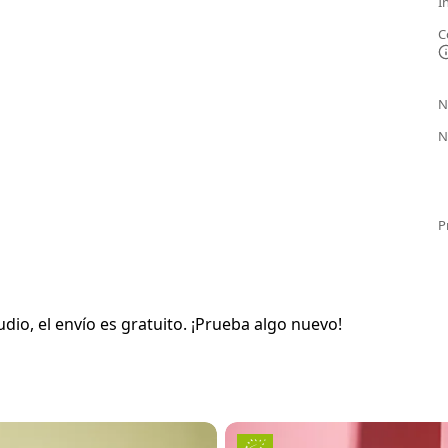
I
C
N
N
P
io, el envío es gratuito. ¡Prueba algo nuevo!