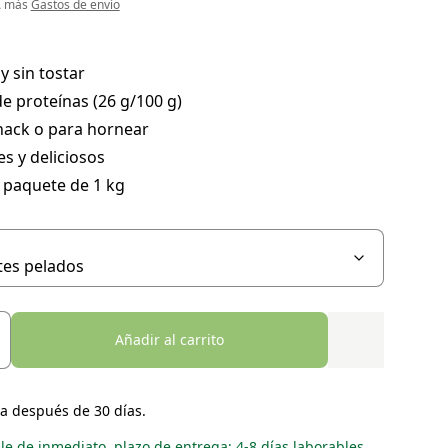
VA más
Gastos de envío
y sin tostar
e proteínas (26 g/100 g)
ack o para hornear
es y deliciosos
 paquete de 1 kg
Añadir al carrito
a después de 30 días.
le de inmediato, plazo de entrega: 4-8 días laborables.