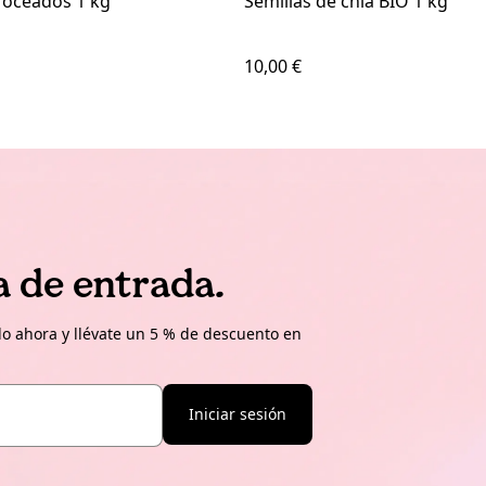
roceados 1 kg
Semillas de chía BIO 1 kg
10,00 €
a de entrada.
o ahora y llévate un 5 % de descuento en
Iniciar sesión