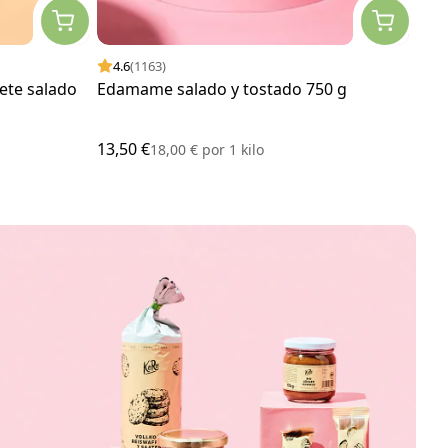
4.6
(1163)
4.
ete salado
Edamame salado y tostado 750 g
Gal
180
13,50 €
3,00
18,00 €
por
1 kilo