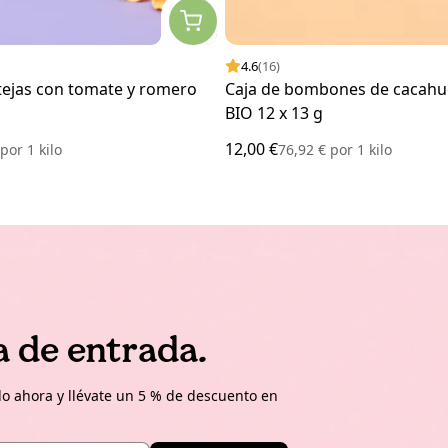
4.6
(16)
tejas con tomate y romero
Caja de bombones de cacahu
BIO 12 x 13 g
12,00 €
€
por
1 kilo
76,92 €
por
1 kilo
a de entrada.
o ahora y llévate un 5 % de descuento en