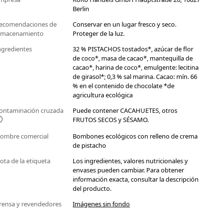
Berlin
ecomendaciones de
Conservar en un lugar fresco y seco.
lmacenamiento
Proteger de la luz.
ngredientes
32 % PISTACHOS tostados*, azúcar de flor
de coco*, masa de cacao*, mantequilla de
cacao*, harina de coco*, emulgente: lecitina
de girasol*; 0,3 % sal marina. Cacao: mín. 66
% en el contenido de chocolate *de
agricultura ecológica
ontaminación cruzada
Puede contener CACAHUETES, otros
FRUTOS SECOS y SÉSAMO.
ombre comercial
Bombones ecológicos con relleno de crema
de pistacho
ota de la etiqueta
Los ingredientes, valores nutricionales y
envases pueden cambiar. Para obtener
información exacta, consultar la descripción
del producto.
rensa y revendedores
Imágenes sin fondo