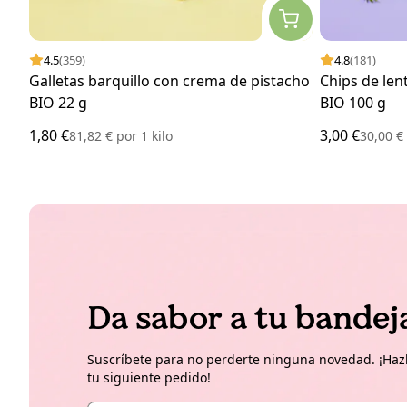
4.5
(359)
4.8
(181)
Galletas barquillo con crema de pistacho
Chips de len
BIO 22 g
BIO 100 g
1,80 €
3,00 €
81,82 €
por
1 kilo
30,00 
Da sabor a tu bandej
Suscríbete para no perderte ninguna novedad. ¡Hazl
tu siguiente pedido!