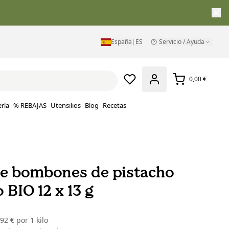
España
|
ES
Servicio / Ayuda
0,00 €
ría
% REBAJAS
Utensilios
Blog
Recetas
de bombones de pistacho
 BIO 12 x 13 g
,92 €
por
1 kilo