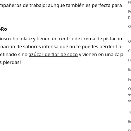
N
compañeros de trabajo; aunque también es perfecta para
F
p
O
oRo
oso chocolate y tienen un centro de crema de pistacho
O
nación de sabores intensa que no te puedes perder. Lo
C
refinado sino
azúcar de flor de coco
y vienen en una caja
F
s pierdas!
E
F
O
e
e
T
E
E