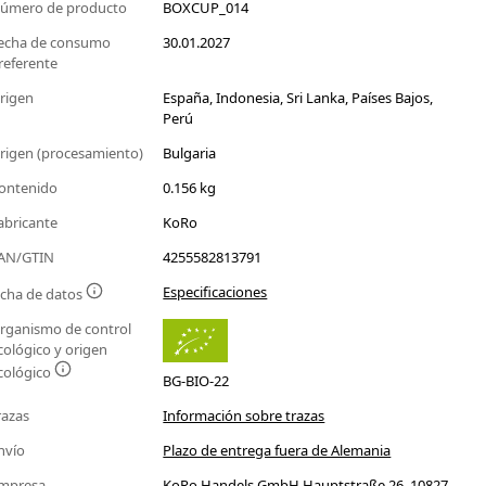
úmero de producto
BOXCUP_014
echa de consumo
30.01.2027
referente
rigen
España, Indonesia, Sri Lanka, Países Bajos,
Perú
rigen (procesamiento)
Bulgaria
ontenido
0.156 kg
abricante
KoRo
AN/GTIN
4255582813791
Especificaciones
icha de datos
rganismo de control
cológico y origen
cológico
BG-BIO-22
razas
Información sobre trazas
nvío
Plazo de entrega fuera de Alemania
mpresa
KoRo Handels GmbH Hauptstraße 26, 10827