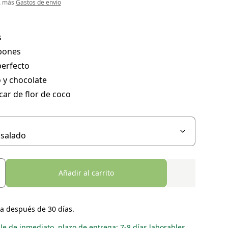
VA más
Gastos de envío
s
bones
perfecto
 y chocolate
ar de flor de coco
Añadir al carrito
a después de 30 días.
le de inmediato, plazo de entrega: 7-8 días laborables.