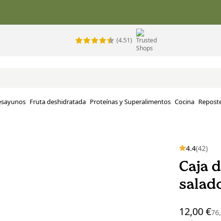
(4.51)
esayunos
Fruta deshidratada
Proteínas y Superalimentos
Cocina
Reposte
4.4
(42)
Caja 
salado
12,00 €
76