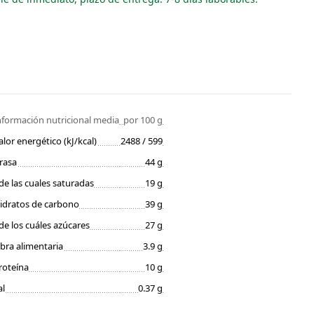
nformación nutricional media
por 100 g
alor energético (kJ/kcal)
2488 / 599
rasa
44 g
de las cuales saturadas
19 g
idratos de carbono
39 g
de los cuáles azúcares
27 g
ibra alimentaria
3.9 g
roteína
10 g
al
0.37 g