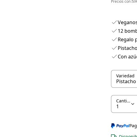
Precios con I
Vegano
12 bom
Regalo 
Pistacho
Con azúc
Variedad
Cantidad
Pag
Disponib