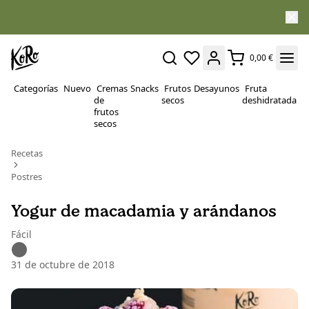
0,00 €
Categorías
Nuevo
Cremas
Snacks
Frutos
Desayunos
Fruta
P
de
secos
deshidratada
Su
frutos
secos
Recetas
Postres
Yogur de macadamia y arándanos
Fácil
31 de octubre de 2018