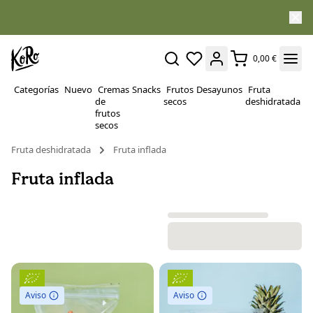
0,00 €
Categorías
Nuevo
Cremas
Snacks
Frutos
Desayunos
Fruta
P
de
secos
deshidratada
Su
frutos
secos
Fruta deshidratada
Fruta inflada
Fruta inflada
Aviso
Aviso