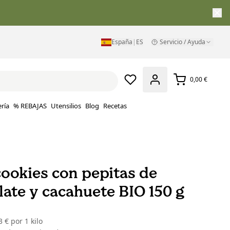
España
|
ES
Servicio / Ayuda
0,00 €
ría
% REBAJAS
Utensilios
Blog
Recetas
cookies con pepitas de
late y cacahuete BIO 150 g
3 €
por
1 kilo