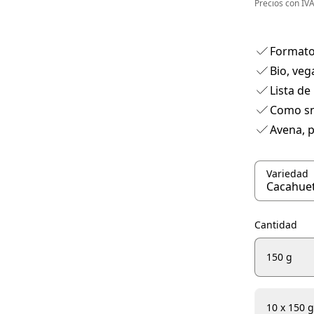
Precios con I
Formato
Bio, veg
Lista de
Como sn
Avena, p
Variedad
Cantidad
150 g
10 x 150 g