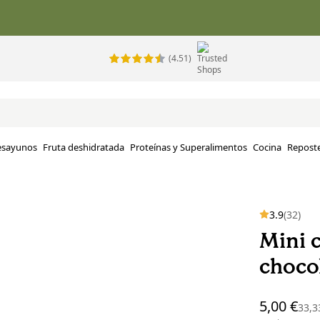
(4.51)
esayunos
Fruta deshidratada
Proteínas y Superalimentos
Cocina
Reposte
3.9
(32)
Mini 
choco
5,00 €
33,3