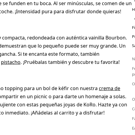
 se funden en tu boca. Al ser minúsculas, se comen de un
H
 coche. ¡Intensidad pura para disfrutar donde quieras!
F
P
 y compacta, redondeada con auténtica vainilla Bourbon.
as demuestran que lo pequeño puede ser muy grande. Un
S
gancha. Si te encanta este formato, también
N
e
pistacho
. ¡Pruébalas también y descubre tu favorita!
F
p
O
o topping para un bol de kéfir con nuestra
crema de
compartir en un picnic o para darte un homenaje a solas.
O
rujiente con estas pequeñas joyas de KoRo. Hazte ya con
C
 inmediato. ¡Añádelas al carrito y a disfrutar!
F
E