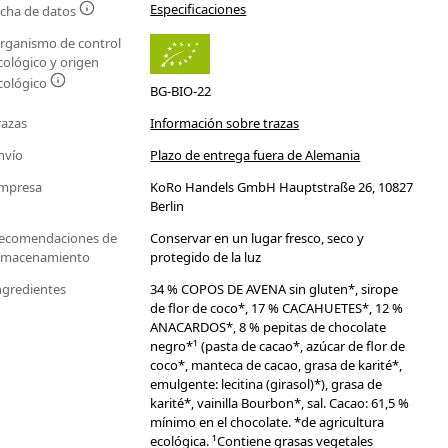
Especificaciones
icha de datos
rganismo de control
cológico y origen
cológico
BG-BIO-22
razas
Información sobre trazas
nvío
Plazo de entrega fuera de Alemania
mpresa
KoRo Handels GmbH Hauptstraße 26, 10827
Berlin
ecomendaciones de
Conservar en un lugar fresco, seco y
lmacenamiento
protegido de la luz
ngredientes
34 % COPOS DE AVENA sin gluten*, sirope
de flor de coco*, 17 % CACAHUETES*, 12 %
ANACARDOS*, 8 % pepitas de chocolate
negro*¹ (pasta de cacao*, azúcar de flor de
coco*, manteca de cacao, grasa de karité*,
emulgente: lecitina (girasol)*), grasa de
karité*, vainilla Bourbon*, sal. Cacao: 61,5 %
mínimo en el chocolate. *de agricultura
ecológica. ¹Contiene grasas vegetales