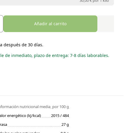
30,00 € por
1 kilo
Añadir al carrito
a después de 30 días.
le de inmediato, plazo de entrega: 7-8 días laborables.
nformación nutricional media
por 100 g
alor energético (kJ/kcal)
2015 / 484
rasa
27 g