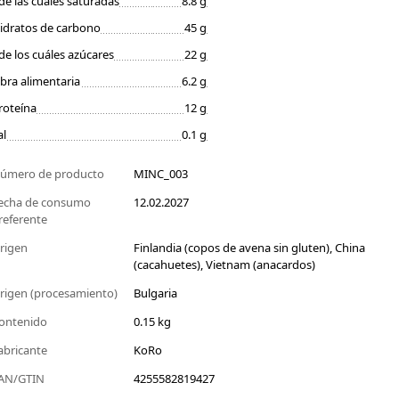
de las cuales saturadas
8.8 g
idratos de carbono
45 g
de los cuáles azúcares
22 g
ibra alimentaria
6.2 g
roteína
12 g
al
0.1 g
úmero de producto
MINC_003
echa de consumo
12.02.2027
referente
rigen
Finlandia (copos de avena sin gluten), China
(cacahuetes), Vietnam (anacardos)
rigen (procesamiento)
Bulgaria
ontenido
0.15 kg
abricante
KoRo
AN/GTIN
4255582819427