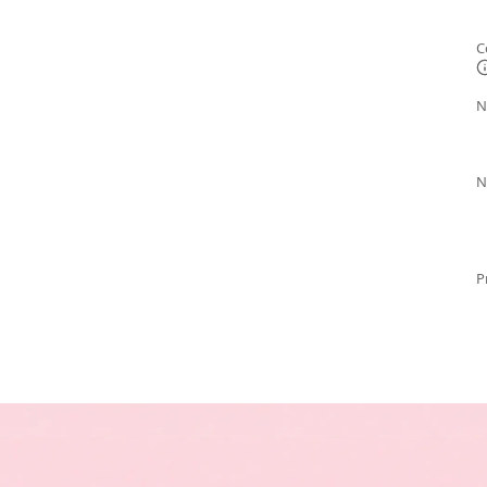
C
N
N
P