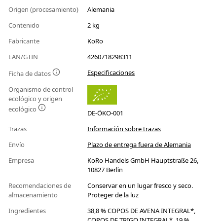
Origen (procesamiento)
Alemania
Contenido
2 kg
Fabricante
KoRo
EAN/GTIN
4260718298311
Especificaciones
Ficha de datos
Organismo de control
ecológico y origen
ecológico
DE-ÖKO-001
Trazas
Información sobre trazas
Envío
Plazo de entrega fuera de Alemania
Empresa
KoRo Handels GmbH Hauptstraße 26,
10827 Berlin
Recomendaciones de
Conservar en un lugar fresco y seco.
almacenamiento
Proteger de la luz
Ingredientes
38,8 % COPOS DE AVENA INTEGRAL*,
COPOS DE TRIGO INTEGRAL*, 19 %