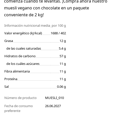
comienza cuando te levantas. ¡Compra ahora nuestro
muesli vegano con chocolate en un paquete
conveniente de 2 kg!
Información nutricional media
por 100 g
Valor energético (kJ/kcal)
1688 / 402
Grasa
12 g
de las cuales saturadas
5.4 g
Hidratos de carbono
57 g
de los cuáles azúcares
11 g
Fibra alimentaria
11 g
Proteína
11 g
Sal
0.06 g
Número de producto
MUESLI_010
Fecha de consumo
26.06.2027
preferente