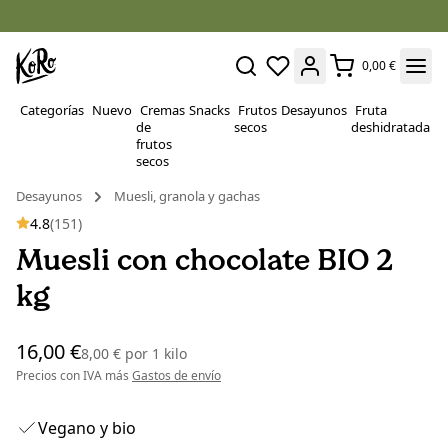
0,00 €
Categorías
Nuevo
Cremas
Snacks
Frutos
Desayunos
Fruta
P
de
secos
deshidratada
Su
frutos
secos
Desayunos
Muesli, granola y gachas
4.8
(151)
Muesli con chocolate BIO 2
kg
16,00 €
8,00 €
por
1 kilo
Precios con IVA más
Gastos de envío
Vegano y bio