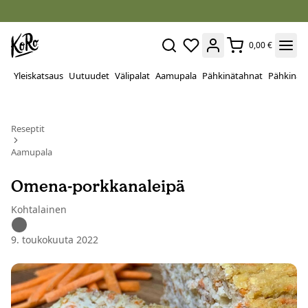
0,00 €
Yleiskatsaus
Uutuudet
Välipalat
Aamupala
Pähkinätahnat
Pähkinät
Reseptit
Aamupala
Omena-porkkanaleipä
Kohtalainen
9. toukokuuta 2022