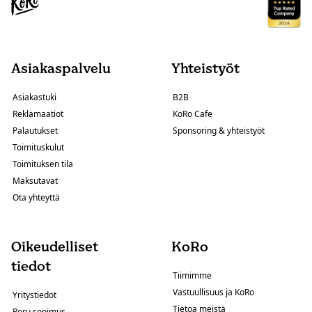
Asiakaspalvelu
Yhteistyöt
Asiakastuki
B2B
Reklamaatiot
KoRo Cafe
Palautukset
Sponsoring & yhteistyöt
Toimituskulut
Toimituksen tila
Maksutavat
Ota yhteyttä
Oikeudelliset
KoRo
tiedot
Tiimimme
Vastuullisuus ja KoRo
Yritystiedot
Tietoa meistä
Peru sopimus