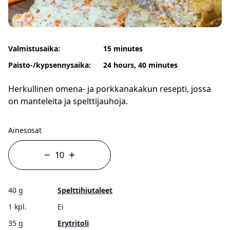
Valmistusaika:
15 minutes
Paisto-/kypsennysaika:
24 hours, 40 minutes
Herkullinen omena- ja porkkanakakun resepti, jossa
on manteleita ja spelttijauhoja.
Ainesosat
40 g
Spelttihiutaleet
1 kpl.
Ei
35 g
Erytritoli