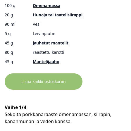
100 g
Omenamassa
20 g
Hunaja tai taatelisiirappi
90 ml
Vesi
5 g
Leivinjauhe
45 g
jauhetut mantelit
80 g
raastettu karotti
45 g
Mantelijauho
Lisää kaikki ostoskoriin
Vaihe 1/4
Sekoita porkkanaraaste omenamassan, siirapin,
kananmunan ja veden kanssa.